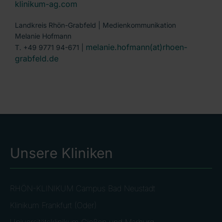
klinikum-ag.com
Landkreis Rhön-Grabfeld | Medienkommunikation
Melanie Hofmann
melanie.hofmann(at)rhoen-
T. +49 9771 94-671 |
grabfeld.de
Unsere Kliniken
RHÖN-KLINIKUM Campus Bad Neustadt
Klinikum Frankfurt (Oder)
Universitätsklinikum Gießen und Marburg