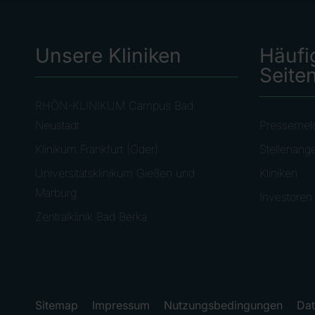
Unsere Kliniken
Häufi
Seite
RHÖN-KLINIKUM Campus Bad
Neustadt
Pressemel
Klinikum Frankfurt (Oder)
Stellenang
Universitätsklinikum Gießen und
Kliniken
Marburg
Investoren
Zentralklinik Bad Berka
Sitemap
Impressum
Nutzungsbedingungen
Dat