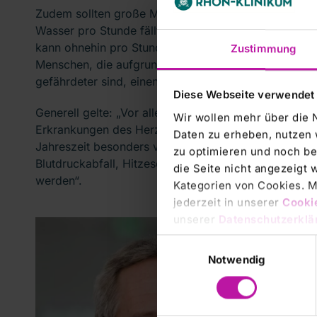
Zudem sollten große Mengen Getränke nicht auf einm
Wasser pro Stunde fällt auch Menschen leicht, die s
kann ohnehin pro Stunde nur 500 bis 800 ml aufnehme
Zustimmung
Menschen, die aufgrund von fehlendem Durstgefühl i
gefährdeter sind, einen Hitzekrampf zu bekommen.
Diese Webseite verwendet
Generell gelte: „Vor allem ältere Menschen, Kleink
Wir wollen mehr über die 
Erkrankungen des Herz-Kreislauf-Systems, der Atem
Daten zu erheben, nutzen 
Jahreszeit besonders vorsichtig sein. Bei zunehmen
zu optimieren und noch be
Blutdruckabfall, Hitzeschlag, Kollaps oder Krämpfen 
die Seite nicht angezeigt
werden“.
Kategorien von Cookies. Mi
jederzeit in unserer
Cooki
unserer
Datenschutzerklä
Einwilligungsauswahl
Notwendig