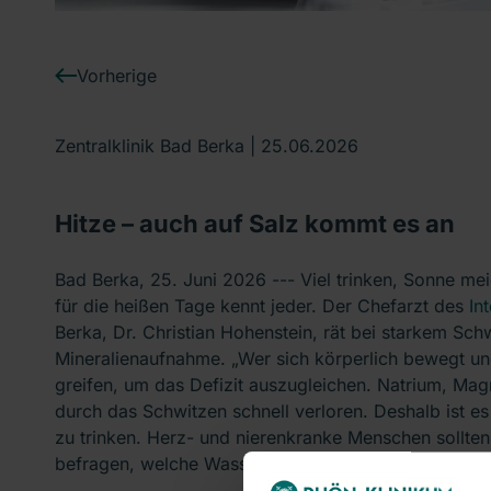
Vorherige
Zentralklinik Bad Berka |
25.06.2026
Hitze – auch auf Salz kommt es an
Bad Berka, 25. Juni 2026 --- Viel trinken, Sonne mei
für die heißen Tage kennt jeder. Der Chefarzt des
In
Berka, Dr. Christian Hohenstein, rät bei starkem Sc
Mineralienaufnahme. „Wer sich körperlich bewegt und 
greifen, um das Defizit auszugleichen. Natrium, M
durch das Schwitzen schnell verloren. Deshalb ist e
zu trinken. Herz- und nierenkranke Menschen sollten 
befragen, welche Wassersorten und -mengen für sie 