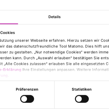
al, sondern aufgeteilt getrunken werden. „Ein Glas
onst nicht auf ihre Flüssigkeitsmenge kommen. Der Körper
n“, so der Chefarzt. Dieser Rat gelte auch für ältere
Details
n einen Flüssigkeitsmangel geraten und so auch
 Cookies
inder, Schwangere sowie Menschen mit chronischen
Nutzung unserer Webseite erfahren. Hierzu setzen wir Cook
wege oder des Stoffwechsels müssen in dieser
wir das datenschutzfreundliche Tool Matomo. Dies hilft un
den Beschwerden, z. B. Verwirrtheitszuständen, massivem
sser zu gestalten. „Nur notwendige Cookies“ werden immer
sollte sofort ein Arzt aufgesucht oder die 112 angerufen
 werden kann. Durch „Auswahl erlauben“ bestätigen Sie en
t „Alle Cookies zulassen“ erlauben Sie alle eingesetzten 
e-Erklärung
Ihre Einstellungen anpassen. Weitere Informati
rung
.
Präferenzen
Statistiken