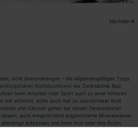
Nächste
den, nicht überanstrengen – die allgemeingültigen Tipps
terdisziplinären Notfallzentrums
der Zentralklinik Bad
hwitzen beim Arbeiten oder Sport auch zu einer höheren
viel schwitzt, sollte auch mal zu salzreicherer Kost
agnesium und Calcium gehen bei diesen Temperaturen
s ratsam, auch entsprechend angereicherte Mineralwässer
allerdings aufpassen und ihren Arzt oder ihre Ärztin
geeignet sind“.