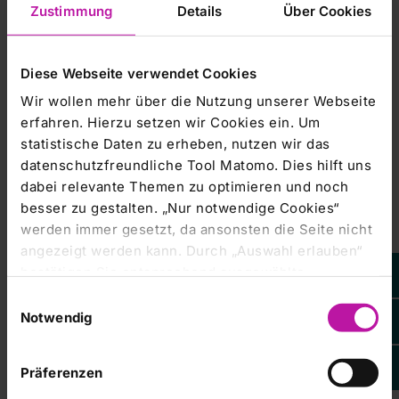
Zustimmung
Details
Über Cookies
All unsere Fragen und Antworten der Veranstaltung gibt's
Live-Mitschnitt (Video)
im
.
Programm 2026
Diese Webseite verwendet Cookies
Programm für 2026
Das
umfasst 11 reguläre
Wir wollen mehr über die Nutzung unserer Webseite
Veranstaltungen, u. a. zu Herz- und Gefäßerkrankungen
erfahren. Hierzu setzen wir Cookies ein. Um
sowie Notfallthemen.
statistische Daten zu erheben, nutzen wir das
datenschutzfreundliche Tool Matomo. Dies hilft uns
Podcasts
dabei relevante Themen zu optimieren und noch
Die Themen der vergangenen Jahre sind als
besser zu gestalten. „Nur notwendige Cookies“
Videomitschnitte und/oder Podcasts hier auf der Webseite
Presse, Veranstaltungen, Filme > Podcast
unter
werden immer gesetzt, da ansonsten die Seite nicht
Freche Fragen
zu finden.
angezeigt werden kann. Durch „Auswahl erlauben“
bestätigen Sie entsprechend ausgewählte
Kategorien von Cookies. Mit „Alle Cookies zulassen“
Einwilligungsauswahl
erlauben Sie alle eingesetzten Cookies. Sie können
Notwendig
später jederzeit in unserer
Cookie-Erklärung
Ihre
Einstellungen anpassen. Weitere Informationen
Präferenzen
finden Sie auch in unserer
Datenschutzerklärung
.