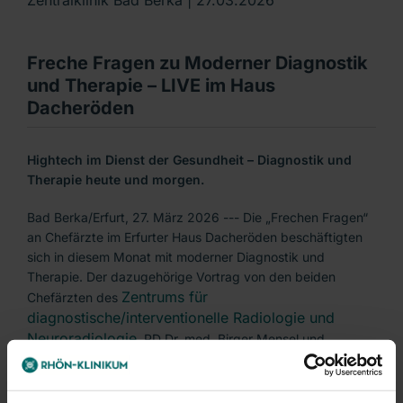
Freche Fragen zu Moderner Diagnostik
und Therapie – LIVE im Haus
Dacheröden
Hightech im Dienst der Gesundheit – Diagnostik und
Therapie heute und morgen.
Bad Berka/Erfurt, 27. März 2026 --- Die „Frechen Fragen“
an Chefärzte im Erfurter Haus Dacheröden beschäftigten
sich in diesem Monat mit moderner Diagnostik und
Therapie. Der dazugehörige Vortrag von den beiden
Zentrums für
Chefärzten des
diagnostische/interventionelle Radiologie und
Neuroradiologie
, PD Dr. med. Birger Mensel und
Christoph Strasilla, begann am 26. März 2026 um 19 Uhr.
Mitschnitt