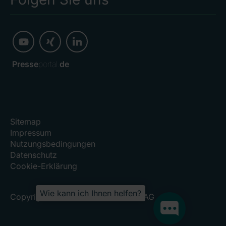
Presse
portal.
de
Sitemap
Impressum
Nutzungsbedingungen
Datenschutz
Cookie-Erklärung
Wie kann ich Ihnen helfen?
Copyright 2026, RHÖN-KLINIKUM AG