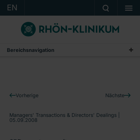
EN
KONZERN
KLINIKEN
KARRIERE
Bereichsnavigation
IR-News
INVESTOR RELATIONS
PRESSE
KONTAKT
Vorherige
Nächste
Ein Unternehmen der RHÖN-KLINIKUM AG
Managers' Transactions & Directors' Dealings |
05.09.2008