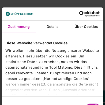
Ohne baldige Einigung 'treibt man die Krankenhäuser in die
Arme der
Zustimmung
Details
Über Cookies
Privaten', sagte Reimann. Öffentlich und kirchlich
betriebene Kliniken könnten
Diese Webseite verwendet Cookies
vermehrt von Privatunternehmen übernommen werden. Die
Wir wollen mehr über die Nutzung unserer Webseite
Krankenhäuser warnen, dass
erfahren. Hierzu setzen wir Cookies ein. Um
statistische Daten zu erheben, nutzen wir das
ohne schnelle Finanzhilfe 20.000 Arbeitsplätze gefährdet
datenschutzfreundliche Tool Matomo. Dies hilft uns
seien, weil die
dabei relevante Themen zu optimieren und noch
besser zu gestalten. „Nur notwendige Cookies“
Tarifsteigerungen nicht bezahlt werden könnten.
werden immer gesetzt, da ansonsten die Seite nicht
angezeigt werden kann. Durch „Auswahl erlauben“
bestätigen Sie entsprechend ausgewählte
Die in Berlin vertretenen Gesundheitsminister von Bund und
Kategorien von Cookies. Mit „Alle Cookies zulassen“
Einwilligungsauswahl
Ländern beraten