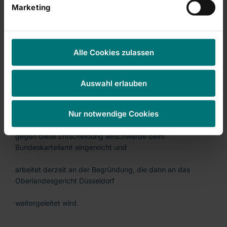
Rhön-Klinikum AG <RHK.ETR> aufgeschlagen: Asklepios
Marketing
darf seinen Anteil an den
Franken unter Auflagen auf bis zu 10,1 Prozent und damit
über die bei Rhön
Alle Cookies zulassen
geltende Sperrminorität aufstocken. Damit kann Asklepios-
Eigner Bernard
Auswahl erlauben
Broermann jede Übernahme von Rhön blockieren. Rhön-
Nur notwendige Cookies
Klinikum hatte am 12. April
gegen diese Entscheidung Beschwerde beim
Bundeskartellamt eingereicht und
arbeitet derzeit an der Begründung, die dann an das
Oberlandesgericht Düsseldorf
weitergeleitet wird.