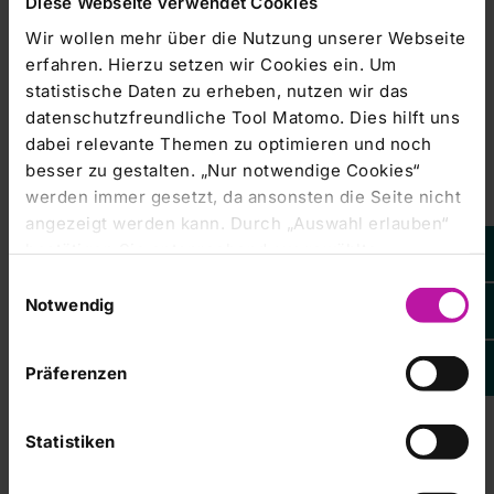
Diese Webseite verwendet Cookies
Wir wollen mehr über die Nutzung unserer Webseite
auf 110 Millionen Euro steigen, das operative Ergebnis
erfahren. Hierzu setzen wir Cookies ein. Um
(EBITDA) auf 325
statistische Daten zu erheben, nutzen wir das
Millionen Euro zulegen. Beim Gewinn wie auch beim
datenschutzfreundliche Tool Matomo. Dies hilft uns
Ergebnis vor Zinsen, Steuern
dabei relevante Themen zu optimieren und noch
besser zu gestalten. „Nur notwendige Cookies“
und Abschreibungen wird eine Schwankungsbreite von
werden immer gesetzt, da ansonsten die Seite nicht
plus/minus fünf Prozent
angezeigt werden kann. Durch „Auswahl erlauben“
bestätigen Sie entsprechend ausgewählte
erwartet. Steigende Patientenzahlen sollen den Umsatz
Kategorien von Cookies. Mit „Alle Cookies zulassen“
erstmals auf 3,03
Einwilligungsauswahl
erlauben Sie alle eingesetzten Cookies. Sie können
Notwendig
später jederzeit in unserer
Cookie-Erklärung
Ihre
Milliarden Euro hieven (plus/minus 2,5 Prozent).
Einstellungen anpassen. Weitere Informationen
Präferenzen
finden Sie auch in unserer
Datenschutzerklärung
.
Im März hatte das Bundeskartellamt ein neues Kapitel im
Statistiken
Krimi um die