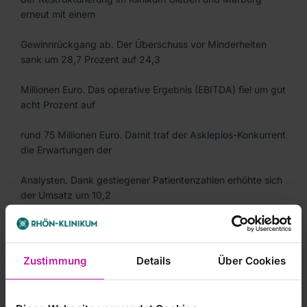
erneut mit einem
Gewinnrückgang ab. Der Überschuss vor Minderheiten
sank um 28,7 Prozent auf 24,3
Millionen Euro. Das operative Ergebnis (EBITDA) fiel um gut
acht Prozent auf
rund 75 Millionen Euro. Damit traf der Asklepios-Konkurrent
die Erwartungen der
Analysten. Dank gestiegener Patientenzahlen erhöhte sich
der Umsatz um 10,2
Prozent auf 752,2 Millionen Euro.
Zustimmung
Details
Über Cookies
Das neue Management hofft 2013 auf eine Besserung: Der
Konzerngewinn soll