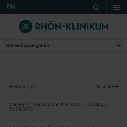
EN
KONZERN
KLINIKEN
KARRIERE
Bereichsnavigation
IR-News
INVESTOR RELATIONS
PRESSE
KONTAKT
Vorherige
Nächste
Ein Unternehmen der RHÖN-KLINIKUM AG
Managers' Transactions & Directors' Dealings |
25.04.2013