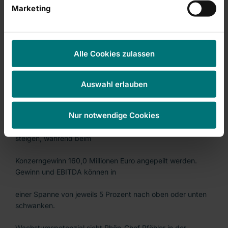
2,65 Milliarden
Marketing
Euro zu erreichen'. Auch ohne weitere Akquisitionen
impliziere dies für 2011 ein
Alle Cookies zulassen
Umsatzwachstum von rund 4 Prozent. Rhön-Klinikum
übertreffe damit aus eigener
Auswahl erlauben
Kraft das Wachstum des Marktes deutlich. Das Ergebnis
vor Zinsen, Steuern und
Nur notwendige Cookies
Abschreibungen (EBITDA) soll auf 340 Millionen Euro
steigen, während beim
Konzerngewinn 160,0 Millionen Euro angepeilt werden.
Gewinn und EBITDA können in
einer Spanne von jeweils 5 Prozent nach oben oder unten
schwanken.
Wachstumspotenzial sieht Rhön-Chef Pföhler in der