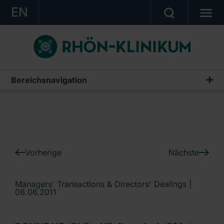
EN
KONZERN
KLINIKEN
KARRIERE
Bereichsnavigation
IR-News
INVESTOR RELATIONS
PRESSE
KONTAKT
Vorherige
Nächste
Ein Unternehmen der RHÖN-KLINIKUM AG
Managers' Transactions & Directors' Dealings |
08.06.2011