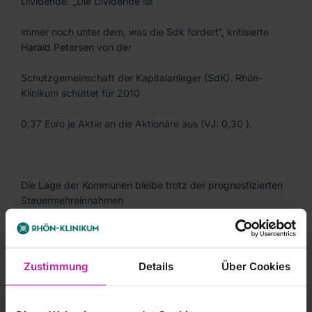
Dividende. „Die Dividende ist
immer noch unter dem, was die Sdk fordert“, kritisierte
Harald Petersen von der
Schutzgemeinschaft der Kapitalanleger (SdK). Rhön-
Klinikum schüttet für 2010
0,37 Euro je Aktie an die Aktionäre aus (VJ: 0,30 ).
Die Lage der Kommunen bleibe trotz der prognostizierten
Steuermehreinnahmen
weiterhin angespannt, so der Firmenchef. Viele Kommunen
hätten in der
Zustimmung
Details
Über Cookies
Vergangenheit große Schuldenberge angehäuft, die sie
kurz- und mittelfristig