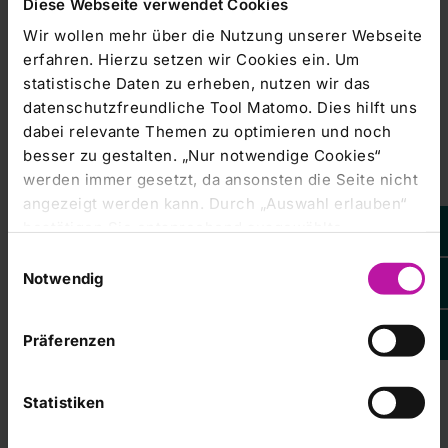
Diese Webseite verwendet Cookies
nicht abbauen werden können. Der aktuelle Krankenhaus
Wir wollen mehr über die Nutzung unserer Webseite
Rating Report 2011 des
erfahren. Hierzu setzen wir Cookies ein. Um
Rheinisch-Westfälischen Instituts für Wirtschaftsforschung
statistische Daten zu erheben, nutzen wir das
(RWI) prognostiziere,
datenschutzfreundliche Tool Matomo. Dies hilft uns
dabei relevante Themen zu optimieren und noch
dass bis zum Jahr 2020 rund 200 Krankenhäuser
besser zu gestalten. „Nur notwendige Cookies“
schließen müssen. Hauptursache sei
werden immer gesetzt, da ansonsten die Seite nicht
angezeigt werden kann. Durch „Auswahl erlauben“
die fehlende oder zu niedrige Investitionsfähigkeit. Nur
bestätigen Sie entsprechend ausgewählte
rund 30 Prozent aller
Kategorien von Cookies. Mit „Alle Cookies zulassen“
Einwilligungsauswahl
erlauben Sie alle eingesetzten Cookies. Sie können
Notwendig
Krankenhäuser seien in der Lage, die erforderlichen
später jederzeit in unserer
Cookie-Erklärung
Ihre
Investitionen voll zu
Einstellungen anpassen. Weitere Informationen
Präferenzen
tätigen.
finden Sie auch in unserer
Datenschutzerklärung
.
Statistiken
Rhön sei zuversichtlich, „die avisierten Umsatzerlöse von