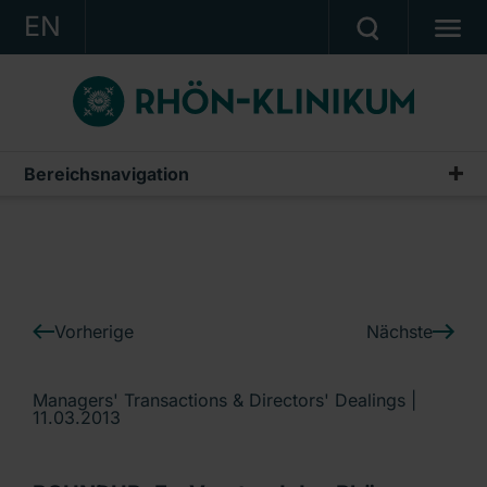
EN
KONZERN
KLINIKEN
KARRIERE
Bereichsnavigation
IR-News
INVESTOR RELATIONS
PRESSE
KONTAKT
Vorherige
Nächste
Ein Unternehmen der RHÖN-KLINIKUM AG
Managers' Transactions & Directors' Dealings |
11.03.2013