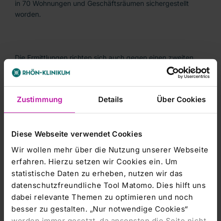
in 70 Wohnungen und Geschäftsräumen sichergestellt
worden.
Die Ermittlungen richten sich auch gegen einen zweiten
Beschuldigte, der
aber nicht in Untersuchungshaft kam. Wann die
Zustimmung
Details
Über Cookies
Ermittlungen abgeschlossen werden,
sei derzeit noch nicht absehbar, sagte der Leitende
Diese Webseite verwendet Cookies
Oberstaatsanwalt Dietrich
Wir wollen mehr über die Nutzung unserer Webseite
Geuder in Würzburg.
erfahren. Hierzu setzen wir Cookies ein. Um
statistische Daten zu erheben, nutzen wir das
datenschutzfreundliche Tool Matomo. Dies hilft uns
dabei relevante Themen zu optimieren und noch
Das Rhön-Klinikum teilte mit, dass es mit den Behörden
besser zu gestalten. „Nur notwendige Cookies“
'vollumfänglich und
werden immer gesetzt, da ansonsten die Seite nicht