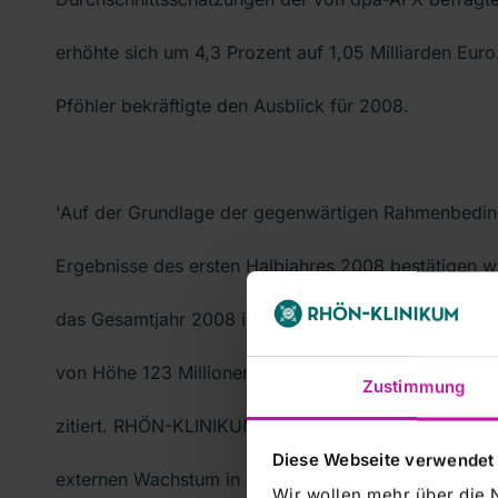
erhöhte sich um 4,3 Prozent auf 1,05 Milliarden Eu
Pföhler bekräftigte den Ausblick für 2008.
'Auf der Grundlage der gegenwärtigen Rahmenbeding
Ergebnisse des ersten Halbjahres 2008 bestätigen 
das Gesamtjahr 2008 in Höhe von 2,1 Milliarden Eur
von Höhe 123 Millionen Euro,' wird Konzernchef Pföhl
Zustimmung
zitiert. RHÖN-KLINIKUM setze weiter auf internes W
Diese Webseite verwendet
externen Wachstum in der stationären Versorgung so
Wir wollen mehr über die 