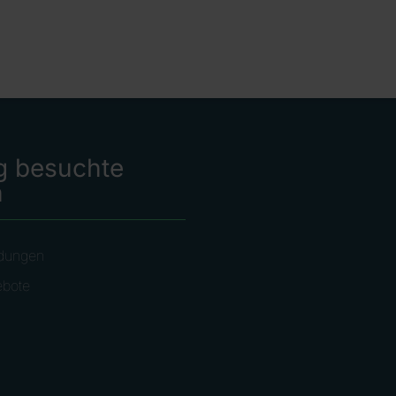
g besuchte
n
dungen
ebote