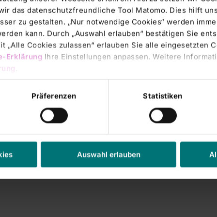
wir das datenschutzfreundliche Tool Matomo. Dies hilft un
sser zu gestalten. „Nur notwendige Cookies“ werden immer
 werden kann. Durch „Auswahl erlauben“ bestätigen Sie en
t „Alle Cookies zulassen“ erlauben Sie alle eingesetzten 
e-Erklärung
Ihre Einstellungen anpassen. Weitere Informati
s Köthen habe nach einer
rung
.
 im Vorjahreszeitraum im
Präferenzen
Statistiken
nzernergebnis beigetragen.
 St. Petri Hospitals/Warburg
n RHÖN auf 47 Kliniken
kies
Auswahl erlauben
Al