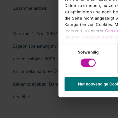
Daten zu erheben, nutzen 
Zusammenarbeit.
zu optimieren und noch be
die Seite nicht angezeigt
Kategorien von Cookies. Mi
jederzeit in unserer
Cooki
Das zum 1. April 2007 erstkonsolidierte Krankenhau
unserer
Datenschutzerklä
Ergebnisbelastung im Vorjahr von 0,5 Millionen Euro
Einwilligungsauswahl
Notwendig
ersten Halbjahr 2008 mit 0,2 Millionen Euro zum Ko
Erst im Mai hatte RHÖN-KLINIKUM die Übernahme des
bekanntgegeben. Damit wurde der Klinikverbund vo
Nur notwendige Coo
erweitert.