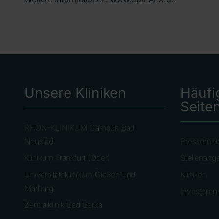
Unsere Kliniken
Häufi
Seite
RHÖN-KLINIKUM Campus Bad
Neustadt
Pressemel
Klinikum Frankfurt (Oder)
Stellenang
Universitätsklinikum Gießen und
Kliniken
Marburg
Investoren
Zentralklinik Bad Berka