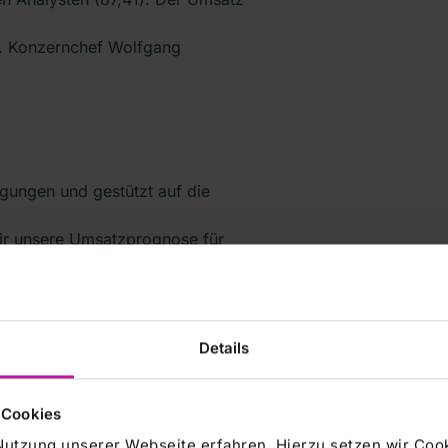
ro. Konzernchef Wolfgang
ungen und gestützt auf die
wir unsere Umsatzprognose für
o und die Ergebnisprognose in
er in der Mitteilung
Details
achstum gepaart mit einem
 Cookies
wie der ambulant-stationären
Nutzung unserer Webseite erfahren. Hierzu setzen wir Cook