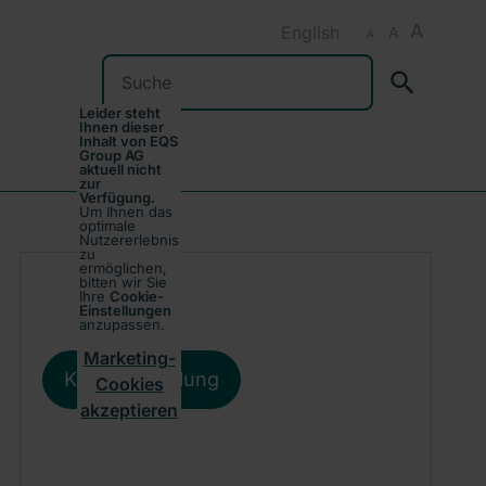
A
English
A
A
Suchen
Leider steht
Ihnen dieser
Inhalt von EQS
Group AG
aktuell nicht
zur
Verfügung.
Um Ihnen das
optimale
Nutzererlebnis
zu
ermöglichen,
bitten wir Sie
Ihre
Cookie-
Einstellungen
anzupassen.
Marketing-
Kursentwicklung
Cookies
akzeptieren