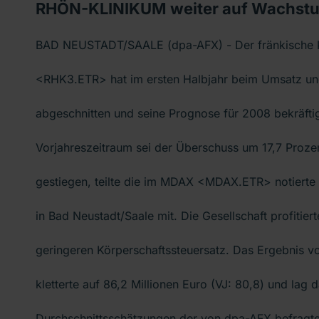
RHÖN-KLINIKUM weiter auf Wachstum
BAD NEUSTADT/SAALE (dpa-AFX) - Der fränkische 
<RHK3.ETR> hat im ersten Halbjahr beim Umsatz und
abgeschnitten und seine Prognose für 2008 bekräfti
Vorjahreszeitraum sei der Überschuss um 17,7 Prozen
gestiegen, teilte die im MDAX <MDAX.ETR> notier
in Bad Neustadt/Saale mit. Die Gesellschaft profitie
geringeren Körperschaftssteuersatz. Das Ergebnis vo
kletterte auf 86,2 Millionen Euro (VJ: 80,8) und lag d
Durchschnittsschätzungen der von dpa-AFX befragte