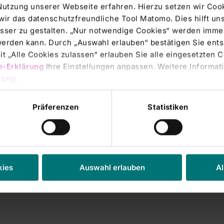
Nutzung unserer Webseite erfahren. Hierzu setzen wir Cook
wir das datenschutzfreundliche Tool Matomo. Dies hilft un
 Haus mit einem Jahresumsatz
sser zu gestalten. „Nur notwendige Cookies“ werden immer
 werden kann. Durch „Auswahl erlauben“ bestätigen Sie en
te auf Nachfrage auch
t „Alle Cookies zulassen“ erlauben Sie alle eingesetzten 
e-Erklärung
Ihre Einstellungen anpassen. Weitere Informati
tsmodell besteht in der
rung
.
s Klinikum verkauft werden
Präferenzen
Statistiken
 Das Klinikum wird derzeit
/ep/he
kies
Auswahl erlauben
Al