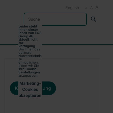
A
English
A
A
Suchen
Leider steht
Ihnen dieser
Inhalt von EQS
Group AG
aktuell nicht
zur
Verfügung.
Um Ihnen das
optimale
Nutzererlebnis
zu
ermöglichen,
bitten wir Sie
Ihre
Cookie-
Einstellungen
anzupassen.
Marketing-
Kursentwicklung
Cookies
akzeptieren