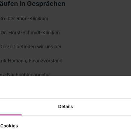
rkäufen in Gesprächen
reiber Rhön-Klinikum
Dr. Horst-Schmidt-Kliniken
erzeit befinden wir uns bei
 Erik Hamann, Finanzvorstand
nanz-Nachrichtenagentur
Details
 3.900. 'Wir haben eine
 Cookies
 ersten Halbjahr zum Zuge