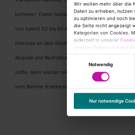
Wir wollen mehr über die 
Daten zu erheben, nutzen 
kommen.' Dabei handele es sich um ein kirchliches
zu optimieren und noch be
die Seite nicht angezeigt
von zuletzt 50 bis 60 Millionen Euro. Hamann äußer
Kategorien von Cookies. Mi
jederzeit in unserer
Cooki
Interesse an dem Klinikum Offenbach: 'Unser Geschäf
unserer
Datenschutzerklä
Akquise und Restrukturierung von Kliniken. Wenn da
Einwilligungsauswahl
Notwendig
sollte, dann würden wir uns das natürlich anschauen.
vom Berliner Krankenhauskonzern Vivantes geführt.
Nur notwendige Coo