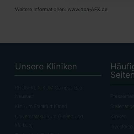
Weitere Informationen: www.dpa-AFX.de
Unsere Kliniken
Häufi
Seite
RHÖN-KLINIKUM Campus Bad
Neustadt
Pressemel
Klinikum Frankfurt (Oder)
Stellenang
Universitätsklinikum Gießen und
Kliniken
Marburg
Investoren