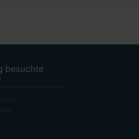
g besuchte
n
dungen
ebote