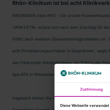
Rhön-Klinikum ist bei acht Klinikve
WIESBADEN (dpa-AFX) - Der private Krankenhausbet
<RHK3.ETR> schaut sich nach dem Zuschlag für die 
(HSK) nach weiteren Übernahmemöglichkeiten um. 'D
acht Privatisierungsvorhaben in Gesprächen', sagte
des fränkischen Klinikbetreibers, am Freitag der Fi
dpa-AFX in Wiesbaden.
Zustimmung
Insgesamt kämen die Häuser auf eine Bettenzahl von
Diese Webseite verwendet
Transaktion darunter, bei der ich hoffe, dass wir im