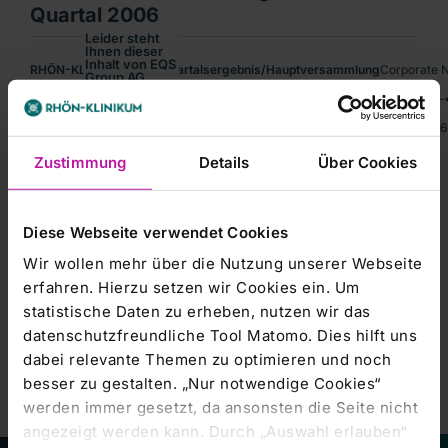
Quartal 2006
Leider steht
Ihnen dieser
Inhalt von EQS
RHÖN-KLINIKUM AG / Quartalsergebnis/Hauptversammlung
Corporate N
Group AG
aktuell nicht
RHÖN-KLINIKUM AG, Bad Neustadt /Saale - Ergebnisse 2. Quartal 2006 –• U
zur
Verfügung.
 Sprache: DeutschEmittent: RHÖN-KLINIKUM AG Salzburger Leite 1 97616
Um Ihnen das
optimale
Nutzererlebnis
Zustimmung
Details
Über Cookies
zu
ermöglichen,
bitten wir Sie
Ihre
Cookie-
Einstellungen
Diese Webseite verwendet Cookies
anzupassen.
Kursentwicklung
Marketing-
Wir wollen mehr über die Nutzung unserer Webseite
Cookies
erfahren. Hierzu setzen wir Cookies ein. Um
akzeptieren
statistische Daten zu erheben, nutzen wir das
datenschutzfreundliche Tool Matomo. Dies hilft uns
dabei relevante Themen zu optimieren und noch
besser zu gestalten. „Nur notwendige Cookies“
werden immer gesetzt, da ansonsten die Seite nicht
angezeigt werden kann. Durch „Auswahl erlauben“