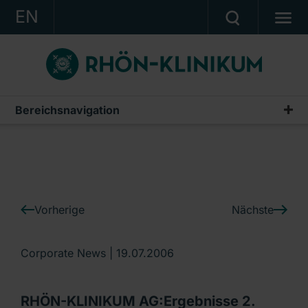
EN
KONZERN
KLINIKEN
KARRIERE
Bereichsnavigation
IR-News
INVESTOR RELATIONS
PRESSE
KONTAKT
Vorherige
Nächste
Ein Unternehmen der RHÖN-KLINIKUM AG
Corporate News |
19.07.2006
RHÖN-KLINIKUM AG:Ergebnisse 2.