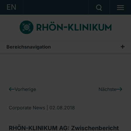
EN
KONZERN
KLINIKEN
KARRIERE
Bereichsnavigation
IR-News
INVESTOR RELATIONS
PRESSE
KONTAKT
Vorherige
Nächste
Ein Unternehmen der RHÖN-KLINIKUM AG
Corporate News |
02.08.2018
RHÖN-KLINIKUM AG: Zwischenbericht