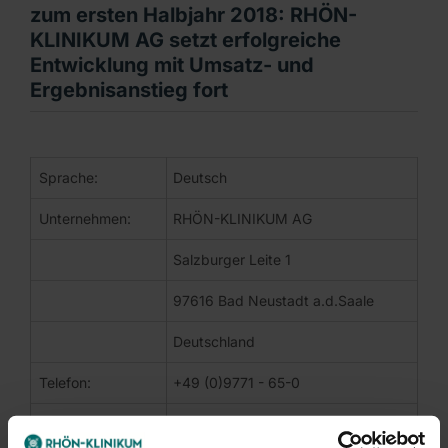
zum ersten Halbjahr 2018: RHÖN-
KLINIKUM AG setzt erfolgreiche
Entwicklung mit Umsatz- und
Ergebnisanstieg fort
DGAP-News: RHÖN-KLINIKUM AG / Schlagwort(e): Halbjahrese
Sprache:
Deutsch
Corporate News
Bad Neustadt a. d. Saale | 2. August 2018
Unternehmen:
RHÖN-KLINIKUM AG
Zwischenbericht zum ersten Halbjahr 2018: RHÖN-KLINIKUM
Salzburger Leite 1
Patientenzahl steigt im ersten Halbjahr 2018 um 2,2 % 
97616 Bad Neustadt a.d.Saale
Umsatzerlöse wachsen nach 598,4 Mio. Euro im Vorjahr
EBITDA steigt um 1,8 % auf 51,1 Mio. Euro; Konzerngew
Deutschland
Neubau des RHÖN-KLINIKUM Campus Bad Neustadt mit Ze
RHÖN-KLINIKUM AG bestätigt Umsatz- und Ergebnisausb
Telefon:
+49 (0)9771 - 65-0
Die RHÖN-KLINIKUM AG, einer der führenden Gesundheitsdienst
Fax:
+49 (0)9771 - 97 467