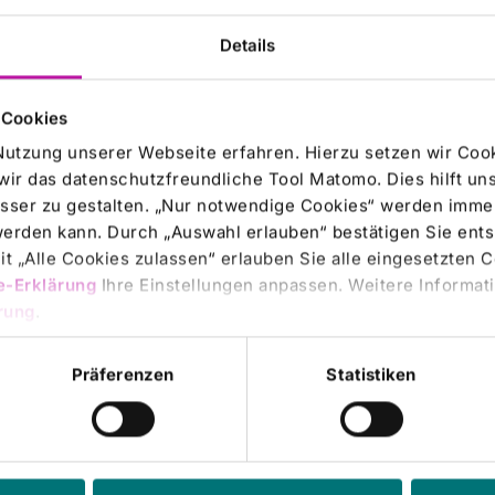
York,
Details
UM AG,
gement,
 Cookies
4.052.425
gement,
Nutzung unserer Webseite erfahren. Hierzu setzen wir Cook
wir das datenschutzfreundliche Tool Matomo. Dies hilft un
 14.
sser zu gestalten. „Nur notwendige Cookies“ werden immer
 werden kann. Durch „Auswahl erlauben“ bestätigen Sie en
 3%
7616 Bad
t „Alle Cookies zulassen“ erlauben Sie alle eingesetzten 
il
e-Erklärung
Ihre Einstellungen anpassen. Weitere Informati
diesem
er
rung
.
WpHG
Präferenzen
Statistiken