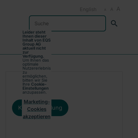
A
English
A
A
Suchen
Leider steht
Ihnen dieser
Inhalt von EQS
Group AG
aktuell nicht
zur
Verfügung.
Um Ihnen das
optimale
Nutzererlebnis
zu
ermöglichen,
bitten wir Sie
Ihre
Cookie-
Einstellungen
anzupassen.
Marketing-
Kursentwicklung
Cookies
akzeptieren