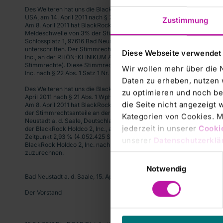
Des Weiteren hat uns die BlackRock Financial Management, Inc., New 
USA, am 14. April 2011 nach § 21 Abs. 1 WpHG Folgendes mitgeteilt:
Zustimmung
Am 8. April 2011 hat BlackRock Financial Management, Inc., die
Meldeschwelle von 3% der Stimmrechtsanteile an der RHÖN-KLINIK
Schlossplatz 1, 97616 Bad Neustadt a. d. Saale, Deutschland,
unterschritten. Der Stimmrechtsanteil der BlackRock Financial Mana
Diese Webseite verwendet
Inc., an der RHÖN-KLINIKUM AG  betrug zu diesem Zeitpunkt 2,93 % (
Stimmrechte). Diese Stimmrechte sind der BlackRock Financial Mana
Wir wollen mehr über die 
Inc. nach § 22 Abs. 1 Satz 1 Nr. 6 i. V. m. Satz 2 WpHG zuzurechnen.
Daten zu erheben, nutzen 
Des Weiteren hat uns die BlackRock Holdco 2, Inc., Delaware, USA, am
zu optimieren und noch be
April 2011 nach § 21 Abs. 1 WpHG Folgendes mitgeteilt:
die Seite nicht angezeigt
Am 8. April 2011 hat BlackRock Holdco 2, Inc.,  die Meldeschwelle von
der Stimmrechtsanteile an der RHÖN-KLINIKUM AG, Schlossplatz 1, 9
Kategorien von Cookies. Mi
Neustadt a. d. Saale, Deutschland, unterschritten. Der Stimmrechtsante
jederzeit in unserer
Cooki
der BlackRock Holdco 2, Inc., an der RHÖN-KLINIKUM AG  betrug zu 
Zeitpunkt 2,93 % (4.052.425 Stimmrechte). Diese Stimmrechte sind d
unserer
Datenschutzerklä
BlackRock Holdco 2, Inc. nach § 22 Abs. 1 Satz 1 Nr. 6 i. V. m. Satz 2 
zuzurechnen.
Einwilligungsauswahl
Notwendig
Bad Neustadt a. d. Saale, 15. April 2011
Der Vorstand