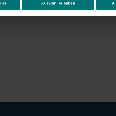
kies
Auswahl erlauben
Al
ungen. 
.de