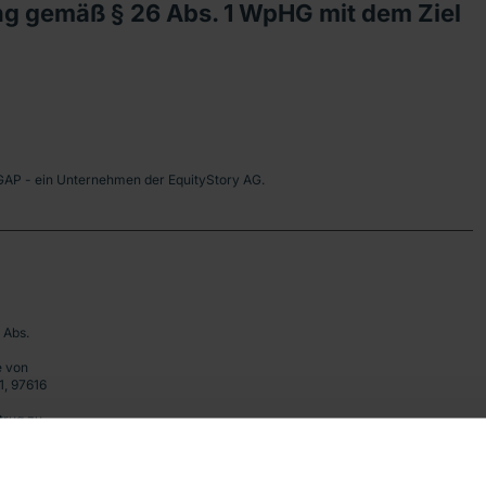
g gemäß § 26 Abs. 1 WpHG mit dem Ziel
DGAP - ein Unternehmen der EquityStory AG.
 Abs.
e von
1, 97616
trug zu
 sind der