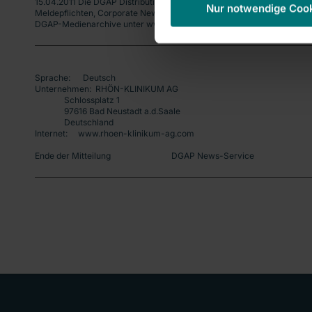
15.04.2011 Die DGAP Distributionsservices umfassen gesetzliche 
Nur notwendige Coo
Meldepflichten, Corporate News/Finanznachrichten und Pressemitteil
DGAP-Medienarchive unter www.dgap-medientreff.de und www.dgap
Sprache:      Deutsch
Unternehmen:  RHÖN-KLINIKUM AG
              Schlossplatz 1
              97616 Bad Neustadt a.d.Saale
              Deutschland
Internet:     www.rhoen-klinikum-ag.com
Ende der Mitteilung                             DGAP News-Service