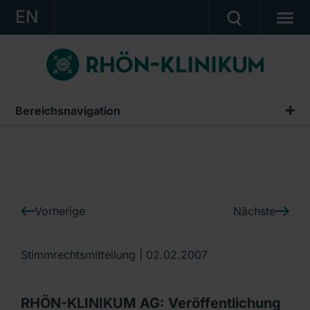
EN
KONZERN
KLINIKEN
KARRIERE
Bereichsnavigation
IR-News
INVESTOR RELATIONS
PRESSE
KONTAKT
Vorherige
Nächste
Ein Unternehmen der RHÖN-KLINIKUM AG
Stimmrechtsmitteilung |
02.02.2007
RHÖN-KLINIKUM AG: Veröffentlichung