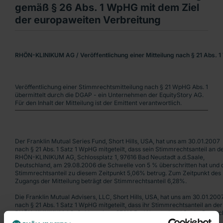
gemäß § 26 Abs. 1 WpHG mit dem Ziel
der europaweiten Verbreitung
RHÖN-KLINIKUM AG / Veröffentlichung einer Mitteilung nach § 21 Abs. 1
Veröffentlichung einer Stimmrechtsmitteilung nach § 21 WpHG Abs. 1
übermittelt durch die DGAP - ein Unternehmen der EquityStory AG.
Für den Inhalt der Mitteilung ist der Emittent verantwortlich.
Der Franklin Mutual Series Fund, Short Hills, USA, hat uns am 30.01.2007
nach § 21 Abs. 1 Satz 1 WpHG mitgeteilt, dass sein Stimmrechtsanteil an d
RHÖN-KLINIKUM AG, Schlossplatz 1, 97616 Bad Neustadt a.d.Saale,
Deutschland, am 29.08.2006 die Schwelle von 5 % überschritten hat und 
Stimmrechtsanteil zu diesem Zeitpunkt 5,06% betrug. Zum Zeitpunkt des
Zugangs der Mitteilung beträgt der Stimmrechtsanteil 6,28%.
Die Franklin Mutual Advisers, LLC, Short Hills, USA, hat uns am 30.01.200
nach § 21 Abs. 1 Satz 1 WpHG mitgeteilt, dass ihr Stimmrechtsanteil an der
RHÖN-KLINIKUM AG, Schlossplatz, 97616 Bad Neustadt a.d.Saale, Deutsc
am 12.06.2006 die Schwelle von 5% überschritten hat und der