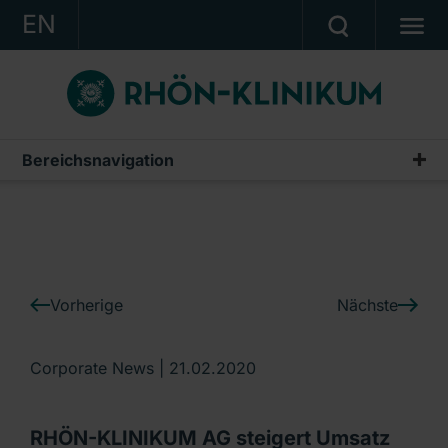
EN
KONZERN
KLINIKEN
KARRIERE
Bereichsnavigation
IR-News
INVESTOR RELATIONS
PRESSE
KONTAKT
Vorherige
Nächste
Ein Unternehmen der RHÖN-KLINIKUM AG
Corporate News |
21.02.2020
RHÖN-KLINIKUM AG steigert Umsatz