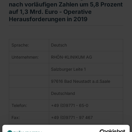
nach vorläufigen Zahlen um 5,8 Prozent
auf 1,3 Mrd. Euro - Operative
Herausforderungen in 2019
DGAP-News: RHÖN-KLINIKUM AG / Schlagwort(e): Vorläufige
Sprache:
Deutsch
Corporate News
Unternehmen:
RHÖN-KLINIKUM AG
Bad Neustadt a. d. Saale | 21. Februar 2020
Salzburger Leite 1
RHÖN-KLINIKUM AG steigert Umsatz nach vorläufigen Zahle
97616 Bad Neustadt a.d.Saale
- Umsatz stieg 2019 nach vorläufigen Zahlen um 5,8 Prozen
Deutschland
- EBITDA lag mit 125,3 Mio. Euro auf Vorjahresniveau; Ko
Telefon:
+49 (0)9771 - 65-0
- Highlights 2019: Gründung von Medgate Deutschland, Üb
Fax:
+49 (0)9771 - 97 467
- 2019 verstärkt operative Herausforderungen an einigen
E-Mail:
rka@rhoen-klinikum-ag.com