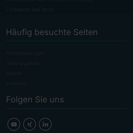
Patientenversorgung am Marburger Ionenstrahltherapie-Ze
Zentralklinik Bad Berka
Am 1. August 2019 hat die RHÖN-KLINIKUM AG die Verantwortun
Ausblick
Häufig besuchte Seiten
Für das laufende Geschäftsjahr 2020 geht die RHÖN-KLINIKUM 
Diese Prognose spiegelt die gegenüber 2019 weiter verschärft
Pressemeldungen
Stellenangebote
Die
RHÖN‐KLINIKUM AG
zählt zu den größten Gesundheitsdie
Kliniken
www.rhoen-kliniku
Weitere Informationen im Internet unter
Investoren
Folgen Sie uns
Folgen Sie uns
twitter.com/rhoenklinikumag
www.
www.xing.com/companies/rhön-klinikumag
www.youtube.com/rhönklinikumag