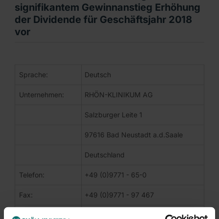
signifikantem Gewinnanstieg Erhöhung
der Dividende für Geschäftsjahr 2018
vor
DGAP-News: RHÖN-KLINIKUM AG / Schlagwort(e): Jahreserge
Sprache:
Deutsch
CORPORATE NEWS
Unternehmen:
RHÖN-KLINIKUM AG
Bad Neustadt a. d. Saale | 29. März 2019
Salzburger Leite 1
RHÖN-KLINIKUM AG schlägt nach signifikantem Gewinnan
97616 Bad Neustadt a.d.Saale
EBITDA stieg im Geschäftsjahr 2018 um 28,3 % auf 125,5
Deutschland
Konzerngewinn erhöhte sich um 39,5 % auf 51,2 Mio. Eu
Vorstand und Aufsichtsrat schlagen Dividendenerhöhun
Telefon:
+49 (0)9771 - 65-0
Flaggschiff RHÖN-KLINIKUM Campus Bad Neustadt gut a
Digitalisierungs- und Campus-Strategie konsequent umg
Fax:
+49 (0)9771 - 97 467
Ausblick für 2019 bekräftigt: Umsatz in Höhe von 1,30 Mr
E-Mail:
rka@rhoen-klinikum-ag.com