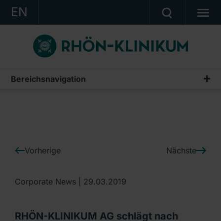
EN
KONZERN
KLINIKEN
KARRIERE
Bereichsnavigation
IR-News
INVESTOR RELATIONS
PRESSE
KONTAKT
Vorherige
Nächste
Ein Unternehmen der RHÖN-KLINIKUM AG
Corporate News |
29.03.2019
RHÖN-KLINIKUM AG schlägt nach