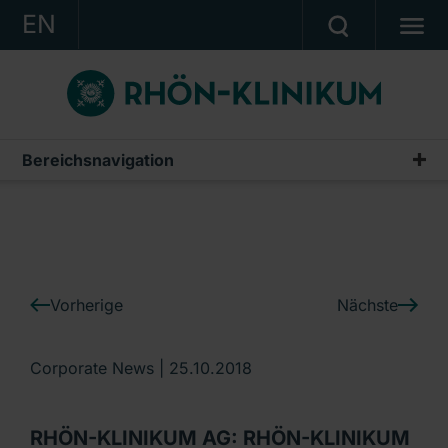
EN
KONZERN
KLINIKEN
KARRIERE
Bereichsnavigation
IR-News
INVESTOR RELATIONS
PRESSE
KONTAKT
Vorherige
Nächste
Ein Unternehmen der RHÖN-KLINIKUM AG
Corporate News |
25.10.2018
RHÖN-KLINIKUM AG: RHÖN-KLINIKUM