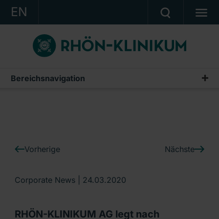
EN
KONZERN
KLINIKEN
KARRIERE
Bereichsnavigation
IR-News
INVESTOR RELATIONS
PRESSE
KONTAKT
Vorherige
Nächste
Ein Unternehmen der RHÖN-KLINIKUM AG
Corporate News |
24.03.2020
RHÖN-KLINIKUM AG legt nach