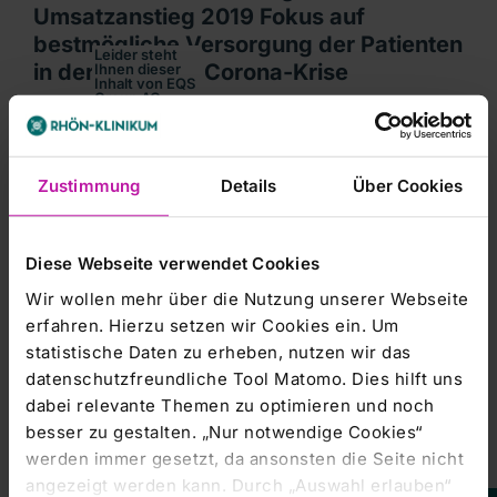
Umsatzanstieg 2019 Fokus auf
bestmögliche Versorgung der Patienten
Leider steht
in der aktuellen Corona-Krise
Ihnen dieser
Inhalt von EQS
Group AG
aktuell nicht
zur
Verfügung.
DGAP-News: RHÖN-KLINIKUM Aktiengesellschaft / Schlagwort
Um Ihnen das
optimale
Zustimmung
Details
Über Cookies
Nutzererlebnis
Corporate News
zu
ermöglichen,
bitten wir Sie
Bad Neustadt a. d. Saale | 24. März 2020
Ihre
Cookie-
Einstellungen
Diese Webseite verwendet Cookies
anzupassen.
Kursentwicklung
RHÖN-KLINIKUM AG legt nach Umsatzanstieg 2019 Fokus auf
Wir wollen mehr über die Nutzung unserer Webseite
Marketing-
Umsatz stieg 2019 um 5,8 Prozent auf 1,3 Mrd. Euro; Zah
erfahren. Hierzu setzen wir Cookies ein. Um
Cookies
Klinikstandorte sind auf steigende Anzahl von Corona-P
statistische Daten zu erheben, nutzen wir das
akzeptieren
Operativer Start von Medgate Deutschland in 2020; Un
datenschutzfreundliche Tool Matomo. Dies hilft uns
2019 verstärkt operative Herausforderungen an einige
dabei relevante Themen zu optimieren und noch
Ausblick für 2020: Umsatz in Höhe von 1,4 Mrd. Euro +/-
besser zu gestalten. „Nur notwendige Cookies“
werden immer gesetzt, da ansonsten die Seite nicht
angezeigt werden kann. Durch „Auswahl erlauben“
Die RHÖN-KLINIKUM AG, einer der führenden Gesundheitsdienst