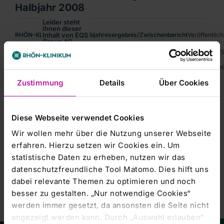
Halbjahr 2008
Leider steht
Ihnen dieser
RHÖN-KLINIKUM AG / Halbjahresergebnis/Zwischenbericht
Inhalt von EQS
Veröffentlic
Group AG
aktuell nicht
•Bestätigung des Wachstumskurses: Umsatzsteigerung um 4,3 % auf 1,05 Mr
zur
Verfügung.
 Sprache: DeutschEmittent: RHÖN-KLINIKUM AG Schlossplatz 1 97616 Bad 
Um Ihnen das
optimale
Nutzererlebnis
Zustimmung
Details
Über Cookies
zu
ermöglichen,
bitten wir Sie
Ihre
Cookie-
Einstellungen
Diese Webseite verwendet Cookies
anzupassen.
Kursentwicklung
Wir wollen mehr über die Nutzung unserer Webseite
Marketing-
erfahren. Hierzu setzen wir Cookies ein. Um
Cookies
akzeptieren
statistische Daten zu erheben, nutzen wir das
datenschutzfreundliche Tool Matomo. Dies hilft uns
dabei relevante Themen zu optimieren und noch
besser zu gestalten. „Nur notwendige Cookies“
werden immer gesetzt, da ansonsten die Seite nicht
angezeigt werden kann. Durch „Auswahl erlauben“