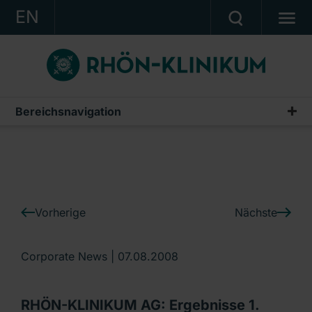
EN
KONZERN
KLINIKEN
KARRIERE
Bereichsnavigation
IR-News
INVESTOR RELATIONS
PRESSE
KONTAKT
Vorherige
Nächste
Ein Unternehmen der RHÖN-KLINIKUM AG
Corporate News |
07.08.2008
RHÖN-KLINIKUM AG: Ergebnisse 1.