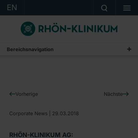
EN
KONZERN
KLINIKEN
KARRIERE
Bereichsnavigation
IR-News
INVESTOR RELATIONS
PRESSE
KONTAKT
Vorherige
Nächste
Ein Unternehmen der RHÖN-KLINIKUM AG
Corporate News |
29.03.2018
RHÖN-KLINIKUM AG: