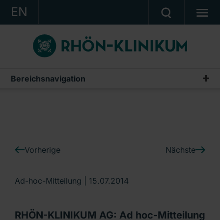
EN
KONZERN
KLINIKEN
KARRIERE
Bereichsnavigation
IR-News
INVESTOR RELATIONS
PRESSE
KONTAKT
Vorherige
Nächste
Ein Unternehmen der RHÖN-KLINIKUM AG
Ad-hoc-Mitteilung |
15.07.2014
RHÖN-KLINIKUM AG: Ad hoc-Mitteilung