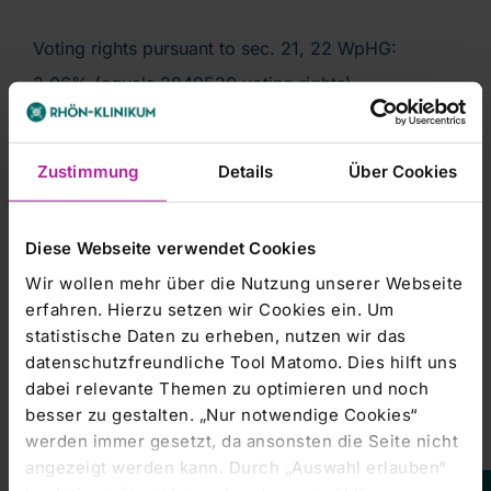
Voting rights pursuant to sec. 21, 22 WpHG:
2.06% (equals 2849530 voting rights)
8. Detailed information on financial/other
instruments pursuant to sec. 25
Zustimmung
Details
Über Cookies
WpHG:
Diese Webseite verwendet Cookies
Chain of controlled undertakings:
Wir wollen mehr über die Nutzung unserer Webseite
erfahren. Hierzu setzen wir Cookies ein. Um
Morgan Stanley Capital Management LLC, Morgan
Stanley Domestic Holdings
statistische Daten zu erheben, nutzen wir das
datenschutzfreundliche Tool Matomo. Dies hilft uns
Inc., Morgan Stanley & Co. LLC, Morgan Stanley
International Holdings Inc.,
dabei relevante Themen zu optimieren und noch
besser zu gestalten. „Nur notwendige Cookies“
MS Equity Financing Services (Luxembourg) Sarl
werden immer gesetzt, da ansonsten die Seite nicht
angezeigt werden kann. Durch „Auswahl erlauben“
ISIN or name/description of the financial/other