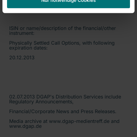
Nur notwendige Cookies
ISIN or name/description of the financial/other
instrument:
Physically Settled Call Options, with following
expiration dates:
20.12.2013
02.07.2013 DGAP's Distribution Services include
Regulatory Announcements,
Financial/Corporate News and Press Releases.
Media archive at www.dgap-medientreff.de and
www.dgap.de