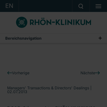
EN
KONZERN
KLINIKEN
KARRIERE
Bereichsnavigation
IR-News
INVESTOR RELATIONS
PRESSE
KONTAKT
Vorherige
Nächste
Ein Unternehmen der RHÖN-KLINIKUM AG
Managers' Transactions & Directors' Dealings |
02.07.2013