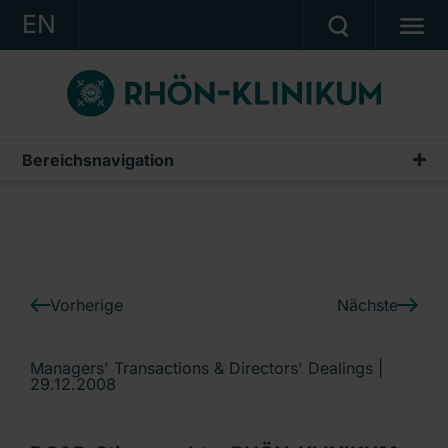
EN
KONZERN
KLINIKEN
KARRIERE
Bereichsnavigation
IR-News
INVESTOR RELATIONS
PRESSE
KONTAKT
Vorherige
Nächste
Ein Unternehmen der RHÖN-KLINIKUM AG
Managers' Transactions & Directors' Dealings |
29.12.2008