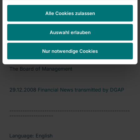
(equivalent to 2,972,035 voting
Alle Cookies zulassen
rights) are entirely attributable to Artio Global
Management LLC pursuant
to sec. 22 para. 1 sentence 1 no. 6 WpHG.
Auswahl erlauben
Nur notwendige Cookies
Bad Neustadt a.d.Saale, December 2008
The Board of Management
29.12.2008
Financial News transmitted by DGAP
-------------------------------------------------------
--------------------
Language: English