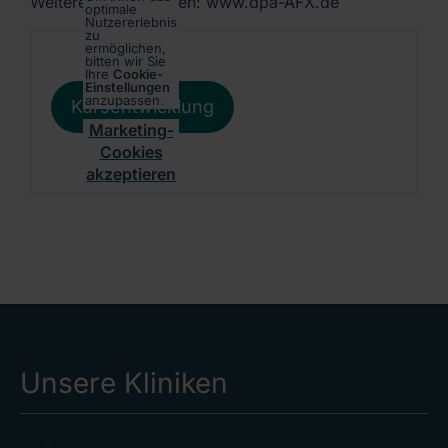
Weitere Informationen: www.dpa-AFX.de
optimale
Nutzererlebnis
zu
ermöglichen,
bitten wir Sie
Ihre
Cookie-
Einstellungen
anzupassen.
Kursentwicklung
Marketing-
Cookies
akzeptieren
Unsere Kliniken