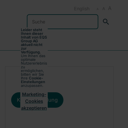
A
English
A
A
Suchen
Leider steht
Ihnen dieser
Inhalt von EQS
Group AG
aktuell nicht
zur
Verfügung.
Um Ihnen das
optimale
Nutzererlebnis
zu
ermöglichen,
bitten wir Sie
Ihre
Cookie-
Einstellungen
anzupassen.
Marketing-
Kursentwicklung
Cookies
akzeptieren