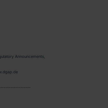
egulatory Announcements,
w.dgap.de
-------------------