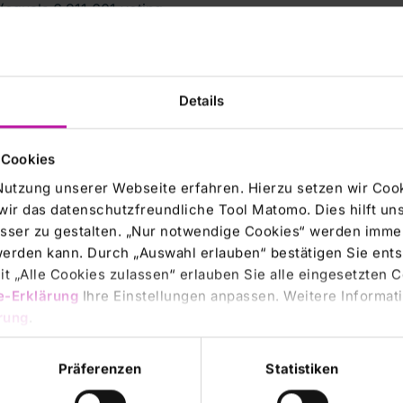
(equals 6,911,601 voting
suant to section 22
rtaking: Fresenius SE &
Details
t to section 21 para.
 Cookies
Nutzung unserer Webseite erfahren. Hierzu setzen wir Cook
wir das datenschutzfreundliche Tool Matomo. Dies hilft un
sser zu gestalten. „Nur notwendige Cookies“ werden immer
g exceeded the threshold
 werden kann. Durch „Auswahl erlauben“ bestätigen Sie en
gesellschaft,
t „Alle Cookies zulassen“ erlauben Sie alle eingesetzten 
e-Erklärung
Ihre Einstellungen anpassen. Weitere Informati
any. On that date, Else
rung
.
ting rights in
 voting rights).
Präferenzen
Statistiken