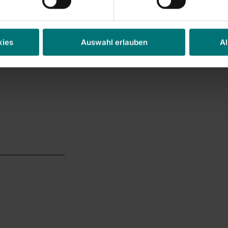
(equals 6,911,601 voting
g pursuant to section
undertakings: Fresenius
kies
Auswahl erlauben
Al
___________________