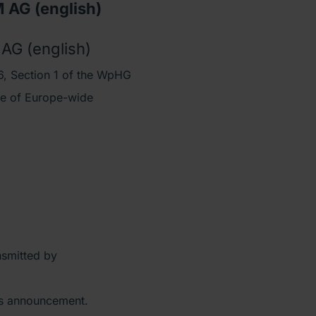
AG (english)
G (english)
, Section 1 of the WpHG
ive of Europe-wide
nsmitted by
his announcement.