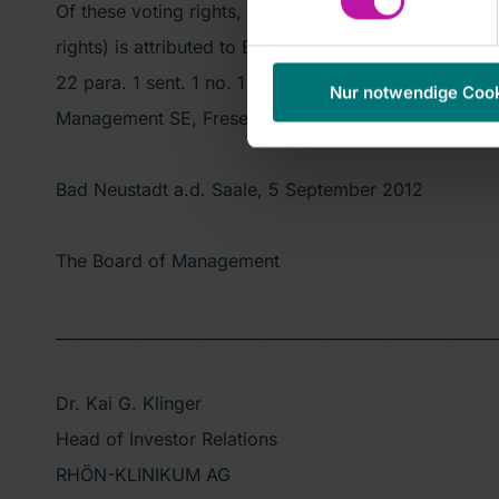
Of these voting rights, a proportion of 5.0000007% 
rights) is attributed to Else Kröner-Fresenius-Stiftun
22 para. 1 sent. 1 no. 1 WpHG (names of controlled 
Nur notwendige Coo
Management SE, Fresenius SE & Co. KGaA).
Bad Neustadt a.d. Saale, 5 September 2012
The Board of Management
________________________________________________________
Dr. Kai G. Klinger
Head of Investor Relations
RHÖN-KLINIKUM AG