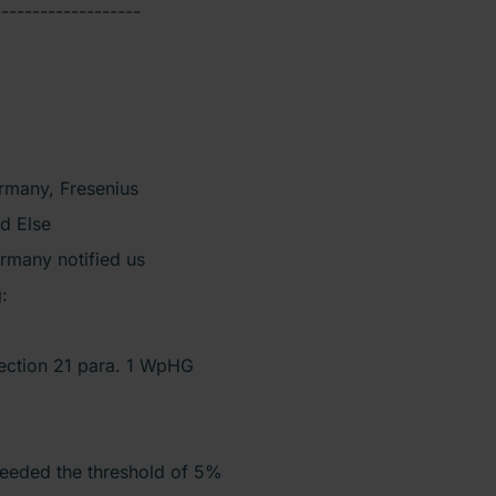
-------------------
rmany, Fresenius
d Else
rmany notified us
:
section 21 para. 1 WpHG
eeded the threshold of 5%