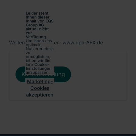
Leider steht
Ihnen dieser
Inhalt von EQS
Group AG
aktuell nicht
zur
Verfügung.
Um Ihnen das
Weitere Informationen: www.dpa-AFX.de
optimale
Nutzererlebnis
zu
ermöglichen,
bitten wir Sie
Ihre
Cookie-
Einstellungen
anzupassen.
Kursentwicklung
Marketing-
Cookies
akzeptieren