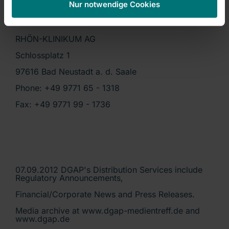
Nur notwendige Cookies
Dr. Kai G. Klinger
Head of Investor Relations
RHÖN-KLINIKUM AG
Schlossplatz 1
97616 Bad Neustadt a. d. Saale
Phone: +49 9771 65 - 1318
Fax: +49 9771 99 - 1736
07.09.2012 DGAP's Distribution Services include
Regulatory Announcements,
Financial/Corporate News and Press Releases.
Media archive at www.dgap-medientreff.de and
www.dgap.de