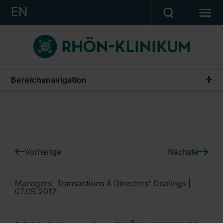
EN
KONZERN
KLINIKEN
KARRIERE
Bereichsnavigation
IR-News
INVESTOR RELATIONS
PRESSE
KONTAKT
Vorherige
Nächste
Ein Unternehmen der RHÖN-KLINIKUM AG
Managers' Transactions & Directors' Dealings |
07.09.2012