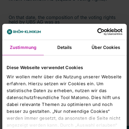
On that date, the composition of the voting rights
held by UBS AG was as
follows:
Zustimmung
Details
Über Cookies
A proportion of 0.00% (equals 0 voting rights) was
based on (financial /
other) instruments pursuant to section 25a WpHG.
Diese Webseite verwendet Cookies
From the voting rights
Wir wollen mehr über die Nutzung unserer Webseite
based on instruments pursuant to section 25a
WpHG a proportion of 0.00%
erfahren. Hierzu setzen wir Cookies ein. Um
statistische Daten zu erheben, nutzen wir das
(equals 0 voting rights) was held indirectly.
datenschutzfreundliche Tool Matomo. Dies hilft uns
dabei relevante Themen zu optimieren und noch
A proportion of 3.46% (equals 4,784,941 voting
besser zu gestalten. „Nur notwendige Cookies“
rights) was based on
werden immer gesetzt, da ansonsten die Seite nicht
(financial / other) instruments pursuant to section
angezeigt werden kann. Durch „Auswahl erlauben“
25 WpHG. From the