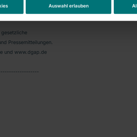
kies
Auswahl erlauben
Al
 gesetzliche
nd Pressemitteilungen.
de und www.dgap.de
-------------------