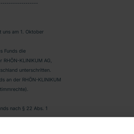
-------------------
at uns am 1. Oktober
es Funds die
der RHÖN-KLINIKUM AG,
schland unterschritten.
Funds an der RHÖN-KLINIKUM
timmrechte).
unds nach § 22 Abs. 1