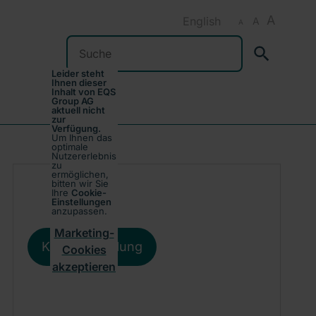
A
English
A
A
Suchen
Leider steht
Ihnen dieser
Inhalt von EQS
Group AG
aktuell nicht
zur
Verfügung.
Um Ihnen das
optimale
Nutzererlebnis
zu
ermöglichen,
bitten wir Sie
Ihre
Cookie-
Einstellungen
anzupassen.
Marketing-
Kursentwicklung
Cookies
akzeptieren