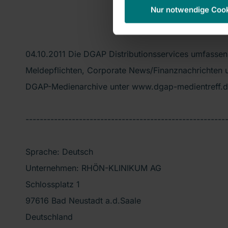
Nur notwendige Coo
04.10.2011 Die DGAP Distributionsservices umfassen
Meldepflichten, Corporate News/Finanznachrichten u
DGAP-Medienarchive unter www.dgap-medientreff.
--------------------------------------------------------
Sprache: Deutsch
Unternehmen: RHÖN-KLINIKUM AG
Schlossplatz 1
97616 Bad Neustadt a.d.Saale
Deutschland