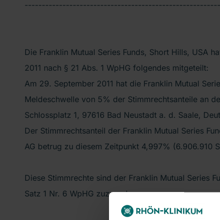
--------------------------------------------------------
Die Franklin Mutual Series Funds, Short Hills, USA h
2011 nach § 21 Abs. 1 WpHG folgendes mitgeteilt:
Am 29. September 2011 hat die Franklin Mutual Seri
Meldeschwelle von 5% der Stimmrechtsanteile an 
Schlossplatz 1, 97616 Bad Neustadt a. d. Saale, Deut
Der Stimmrechtsanteil der Franklin Mutual Series 
AG betrug zu diesem Zeitpunkt 4,997% (6.906.910 S
Diese Stimmrechte sind der Franklin Mutual Series F
Satz 1 Nr. 6 WpHG zuzurechnen.