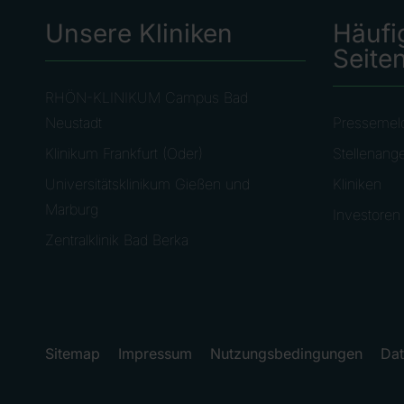
Unsere Kliniken
Häufi
Seite
RHÖN-KLINIKUM Campus Bad
Neustadt
Pressemel
Klinikum Frankfurt (Oder)
Stellenang
Universitätsklinikum Gießen und
Kliniken
Marburg
Investoren
Zentralklinik Bad Berka
Sitemap
Impressum
Nutzungsbedingungen
Dat