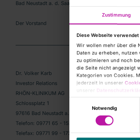
Bad Neustadt a. d. Saale, 4. Oktober 2011
Zustimmung
Der Vorstand
Diese Webseite verwendet
________________________________________________________
Wir wollen mehr über die 
Daten zu erheben, nutzen 
zu optimieren und noch be
die Seite nicht angezeigt
Dr. Volker Karb
Kategorien von Cookies. Mi
jederzeit in unserer
Cooki
Investor Relations
unserer
Datenschutzerklä
RHÖN-KLINIKUM AG
Einwilligungsauswahl
Schlossplatz 1
Notwendig
97616 Bad Neustadt a. d. Saale
Telefon: 09771 65 - 1538
Telefax: 09771 99 - 1736