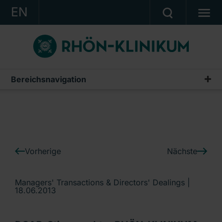
EN
KONZERN
KLINIKEN
KARRIERE
Bereichsnavigation
IR-News
INVESTOR RELATIONS
PRESSE
KONTAKT
Vorherige
Nächste
Ein Unternehmen der RHÖN-KLINIKUM AG
Managers' Transactions & Directors' Dealings |
18.06.2013