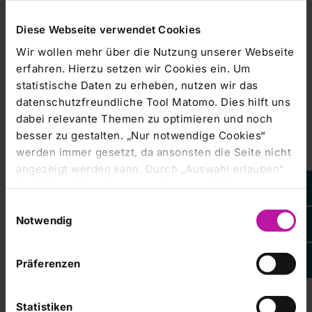
Diese Webseite verwendet Cookies
- Long Equity Swap, cash settlement
(Verfallstermin 23.12.2013)
Wir wollen mehr über die Nutzung unserer Webseite
erfahren. Hierzu setzen wir Cookies ein. Um
statistische Daten zu erheben, nutzen wir das
- Long Equity Swap, cash settlement
(Verfallstermin 06.01.2014)
datenschutzfreundliche Tool Matomo. Dies hilft uns
dabei relevante Themen zu optimieren und noch
besser zu gestalten. „Nur notwendige Cookies“
- Long Equity Swap, cash settlement
werden immer gesetzt, da ansonsten die Seite nicht
(Verfallstermin 10.02.2014)
angezeigt werden kann. Durch „Auswahl erlauben“
bestätigen Sie entsprechend ausgewählte
- Long Equity Swap, cash settlement
Kategorien von Cookies. Mit „Alle Cookies zulassen“
Einwilligungsauswahl
(Verfallstermin 02.05.2014)
erlauben Sie alle eingesetzten Cookies. Sie können
Notwendig
später jederzeit in unserer
Cookie-Erklärung
Ihre
Einstellungen anpassen. Weitere Informationen
- Long Equity Swap, cash settlement
Präferenzen
(Verfallstermin 12.05.2014)
finden Sie auch in unserer
Datenschutzerklärung
.
Statistiken
- Long Equity Swap, cash settlement