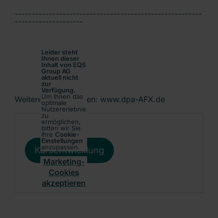
-------------------------------------------------------
--------------------
Leider steht
Ihnen dieser
Inhalt von EQS
Group AG
aktuell nicht
zur
Verfügung.
Um Ihnen das
Weitere Informationen: www.dpa-AFX.de
optimale
Nutzererlebnis
zu
ermöglichen,
bitten wir Sie
Ihre
Cookie-
Einstellungen
anzupassen.
Kursentwicklung
Marketing-
Cookies
akzeptieren