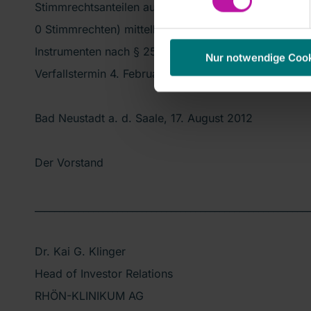
Stimmrechtsanteilen aus Instrumenten nach § 25a W
0 Stimmrechten) mittelbar gehalten. Bei den (Finanz-
Instrumenten nach § 25a WpHG handelt es sich um E
Nur notwendige Coo
Verfallstermin 4. Februar 2015.
Bad Neustadt a. d. Saale, 17. August 2012
Der Vorstand
________________________________________________________
Dr. Kai G. Klinger
Head of Investor Relations
RHÖN-KLINIKUM AG