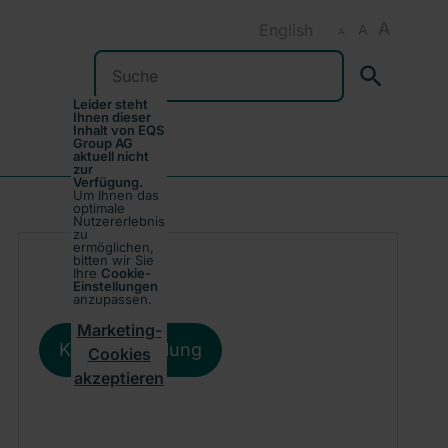
A
English
A
A
Suchen
Leider steht
Ihnen dieser
Inhalt von EQS
Group AG
aktuell nicht
zur
Verfügung.
Um Ihnen das
optimale
Nutzererlebnis
zu
ermöglichen,
bitten wir Sie
Ihre
Cookie-
Einstellungen
anzupassen.
Marketing-
Kursentwicklung
Cookies
akzeptieren