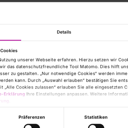
diesem Zeitpunkt im
Details
eilen nach §§ 21, 22 WpHG
 Cookies
Nutzung unserer Webseite erfahren. Hierzu setzen wir Cook
wir das datenschutzfreundliche Tool Matomo. Dies hilft un
gen) Instrumenten nach §
sser zu gestalten. „Nur notwendige Cookies“ werden immer
mrechten). Von den
 werden kann. Durch „Auswahl erlauben“ bestätigen Sie en
HG sind 0,00% (entspricht
t „Alle Cookies zulassen“ erlauben Sie alle eingesetzten 
e-Erklärung
Ihre Einstellungen anpassen. Weitere Informati
rung
.
gen) Instrumenten nach §
Präferenzen
Statistiken
hten). Von den