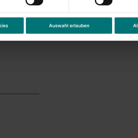
pHG sind 0,00% (entspricht
/sonstigen)
quity Swaps mit
kies
Auswahl erlauben
Al
___________________