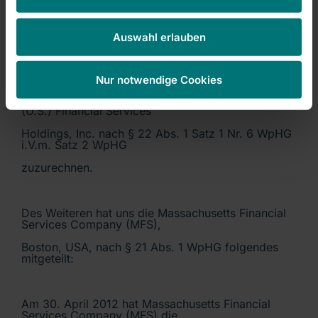
Deutschland, unterschritten. Der Stimmrechtsanteil
der Sun Life of Canada
Auswahl erlauben
(U.S.) Financial Services Holdings, Inc. an der
RHÖN-KLINIKUM AG betrug zu
diesem Zeitpunkt 1,32 % (1.819.760 Stimmrechte).
Nur notwendige Cookies
Diese Stimmrechte sind der Sun Life of Canada
(U.S.) Financial Services
Holdings, Inc. nach § 22 Abs. 1 Satz 1 Nr. 6 WpHG
i.V.m. Satz 2 WpHG
zuzurechnen.
Des Weiteren hat uns die Massachusetts Financial
Services Company (MFS),
Boston, USA, nach § 21 Abs. 1 WpHG folgendes
mitgeteilt:
Am 30. April 2012 hat Massachusetts Financial
Services Company (MFS) die