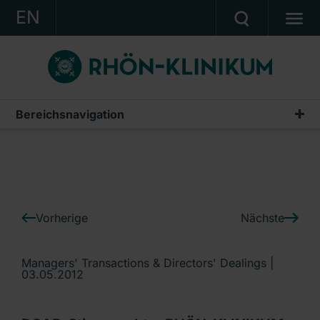
EN
KONZERN
KLINIKEN
KARRIERE
Bereichsnavigation
IR-News
INVESTOR RELATIONS
PRESSE
KONTAKT
Vorherige
Nächste
Ein Unternehmen der RHÖN-KLINIKUM AG
Managers' Transactions & Directors' Dealings |
03.05.2012