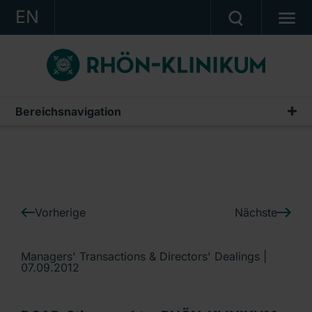
EN
KONZERN
KLINIKEN
KARRIERE
Bereichsnavigation
IR-News
INVESTOR RELATIONS
PRESSE
KONTAKT
Vorherige
Nächste
Ein Unternehmen der RHÖN-KLINIKUM AG
Managers' Transactions & Directors' Dealings |
07.09.2012