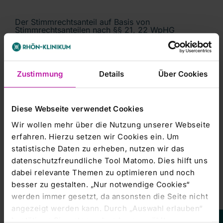
Der Stimmrechtsanteil auf Basis von
Stimmrechtsanteilen nach §§ 21, 22 WpHG
betrug 0,81% (entspricht 1.115.734 Stimmrechten).
Zustimmung
Details
Über Cookies
Der Stimmrechtsanteil auf Basis von
(Finanz-/sonstigen) Instrumenten nach §
25 WpHG betrug 5,15% (entspricht 7.121.708
Diese Webseite verwendet Cookies
Stimmrechten). Von den
Wir wollen mehr über die Nutzung unserer Webseite
Stimmrechtsanteilen aus Instrumenten nach § 25
WpHG sind 0,00% (entspricht
erfahren. Hierzu setzen wir Cookies ein. Um
statistische Daten zu erheben, nutzen wir das
0 Stimmrechten) mittelbar gehalten.
datenschutzfreundliche Tool Matomo. Dies hilft uns
dabei relevante Themen zu optimieren und noch
Der Stimmrechtsanteil auf Basis von
besser zu gestalten. „Nur notwendige Cookies“
(Finanz-/sonstigen) Instrumenten nach §
werden immer gesetzt, da ansonsten die Seite nicht
25a WpHG betrug 0,0009% (entspricht 1.251
angezeigt werden kann. Durch „Auswahl erlauben“
Stimmrechten). Von den
bestätigen Sie entsprechend ausgewählte