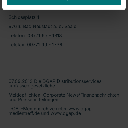
RHÖN-KLINIKUM AG
Schlossplatz 1
97616 Bad Neustadt a. d. Saale
Telefon: 09771 65 - 1318
Telefax: 09771 99 - 1736
07.09.2012 Die DGAP Distributionsservices
umfassen gesetzliche
Meldepflichten, Corporate News/Finanznachrichten
und Pressemitteilungen.
DGAP-Medienarchive unter www.dgap-
medientreff.de und www.dgap.de