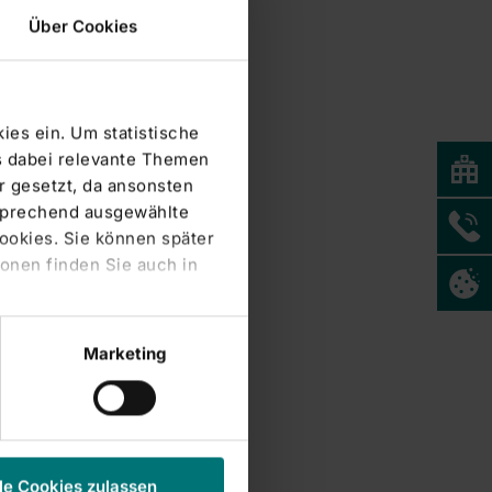
Über Cookies
ies ein. Um statistische
s dabei relevante Themen
 gesetzt, da ansonsten
tsprechend ausgewählte
Cookies. Sie können später
onen finden Sie auch in
Marketing
le Cookies zulassen