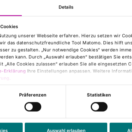
Freigabe der mit dem Aktienverkauf und der damit
Details
n der HCM SE und der Asklepios Kliniken GmbH & Co.
skartellamt. Hinsichtlich eines Teils der Veräußerung
n Eugen Münch ist die aufschiebende Bedingung am
 Cookies
enen Teils der Veräußerung (Stück 2.469.971 Aktien, d.
hiebende Bedingung am 28.05.2020 eingetreten.
Nutzung unserer Webseite erfahren. Hierzu setzen wir Cook
wir das datenschutzfreundliche Tool Matomo. Dies hilft un
sser zu gestalten. „Nur notwendige Cookies“ werden immer
 werden kann. Durch „Auswahl erlauben“ bestätigen Sie en
Volumen
t „Alle Cookies zulassen“ erlauben Sie alle eingesetzten 
e-Erklärung
Ihre Einstellungen anpassen. Weitere Informati
44459478,00
EUR
rung
.
Präferenzen
Statistiken
Aggregiertes Volumen
nicht bezifferbar
kies
Auswahl erlauben
Al