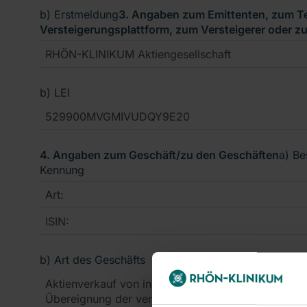
b) Erstmeldung
3. Angaben zum Emittenten, zum Tei
Versteigerungsplattform, zum Versteigerer oder z
RHÖN-KLINIKUM Aktiengesellschaft
b) LEI
529900MVGMIVUDQY9E20
4. Angaben zum Geschäft/zu den Geschäften
a) Be
Kennung
Art:
ISIN:
b) Art des Geschäfts
Aktienverkauf von insgesamt Stück 4.650.083 Akt
Übereignung der verkauften Aktien an die Käuferi