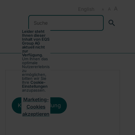
A
English
A
A
Suchen
Leider steht
Ihnen dieser
Inhalt von EQS
Group AG
aktuell nicht
zur
Verfügung.
Um Ihnen das
optimale
Nutzererlebnis
zu
ermöglichen,
bitten wir Sie
Ihre
Cookie-
Einstellungen
anzupassen.
Marketing-
Kursentwicklung
Cookies
akzeptieren