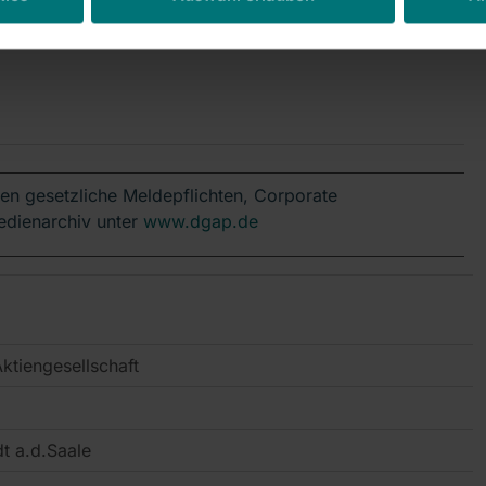
en gesetzliche Meldepflichten, Corporate
edienarchiv unter
www.dgap.de
tiengesellschaft
t a.d.Saale