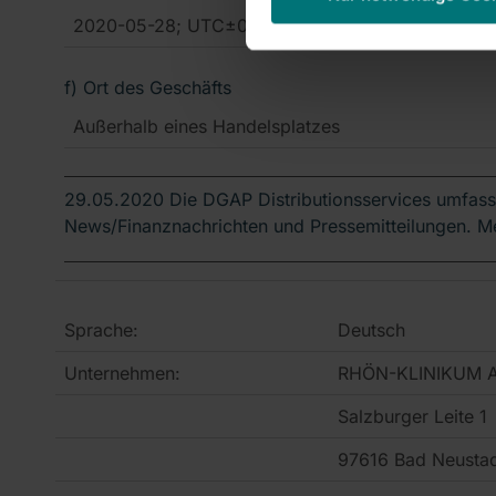
2020-05-28; UTC±0
f) Ort des Geschäfts
Außerhalb eines Handelsplatzes
29.05.2020 Die DGAP Distributionsservices umfass
News/Finanznachrichten und Pressemitteilungen. M
Sprache:
Deutsch
Unternehmen:
RHÖN-KLINIKUM Ak
Salzburger Leite 1
97616 Bad Neustad