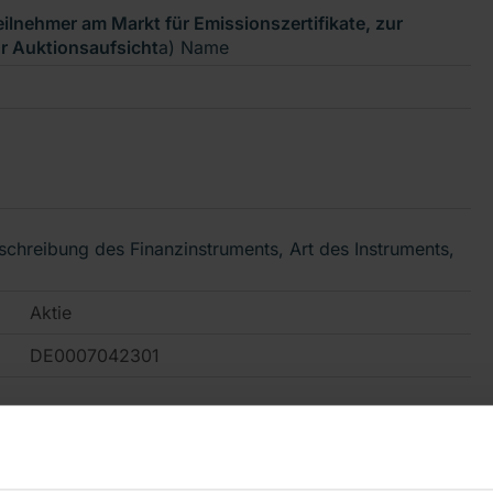
lnehmer am Markt für Emissionszertifikate, zur
ur Auktionsaufsicht
a) Name
schreibung des Finanzinstruments, Art des Instruments,
Aktie
DE0007042301
ien an der RHÖN-KLINIKUM Aktiengesellschaft mit
n (Asklepios Kliniken GmbH & Co. KGaA) unter u.a. der