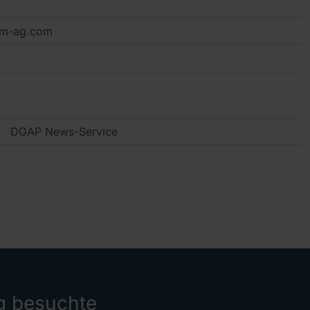
um-ag.com
DGAP News-Service
g besuchte