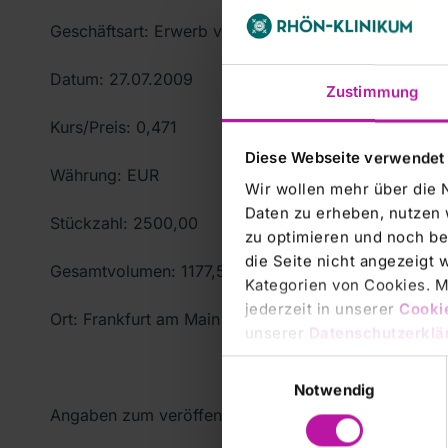
Geschäftsart: Erwerb von Bezügen
Datum: 27.07.2009
Zustimmung
Kurs/Preis: 0,471
Diese Webseite verwendet
Währung: EUR
Wir wollen mehr über die 
Daten zu erheben, nutzen 
Stückzahl: 2500,00
zu optimieren und noch be
die Seite nicht angezeigt
Gesamtvolumen: 1177,50
Kategorien von Cookies. Mi
jederzeit in unserer
Cooki
Ort: Frankfurt am Main
unserer
Datenschutzerklä
Einwilligungsauswahl
Notwendig
Angaben zum veröffentlichungspflichtigen Unterne