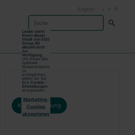
A
English
A
A
Suchen
Leider steht
Ihnen dieser
Inhalt von EQS
Group AG
aktuell nicht
zur
Verfügung.
Um Ihnen das
optimale
Nutzererlebnis
zu
ermöglichen,
bitten wir Sie
Ihre
Cookie-
Einstellungen
anzupassen.
Marketing-
Kursentwicklung
Cookies
akzeptieren