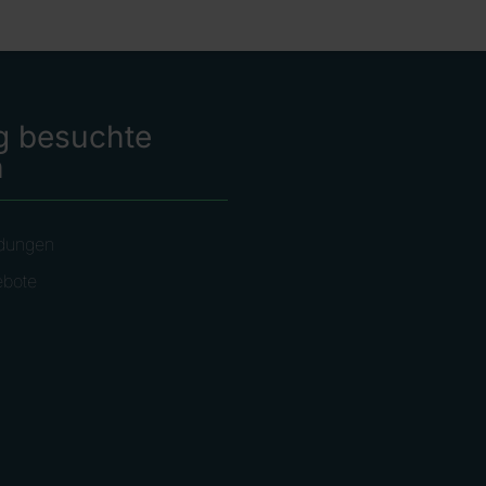
g besuchte
n
dungen
ebote