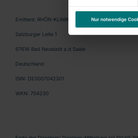
Emittent: RHÖN-KLINIKUM AG
Nur notwendige Coo
Salzburger Leite 1
97616 Bad Neustadt a.d.Saale
Deutschland
ISIN: DE0007042301
WKN: 704230
Ende der Directors' Dealings-Mitteilung (c) DGAP 2