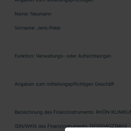
Name: Neumann
Vorname: Jens-Peter
Funktion: Verwaltungs- oder Aufsichtsorgan
Angaben zum mitteilungspflichtigen Geschäft
Bezeichnung des Finanzinstruments: RHÖN-KLINIKU
ISIN/WKN des Finanzinstruments: DE000AOZ1MH3