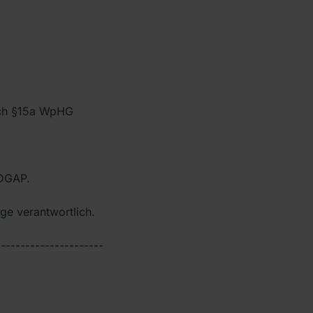
ach §15a WpHG
 DGAP.
tige verantwortlich.
----------------------