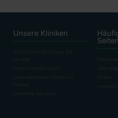
Unsere Kliniken
Häufi
Seite
RHÖN-KLINIKUM Campus Bad
Neustadt
Pressemel
Klinikum Frankfurt (Oder)
Stellenang
Universitätsklinikum Gießen und
Kliniken
Marburg
Investoren
Zentralklinik Bad Berka