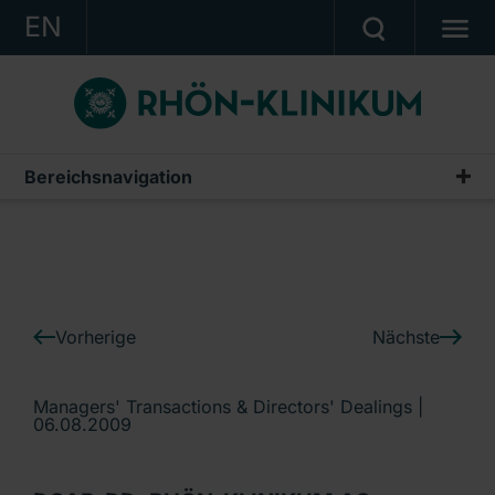
EN
KONZERN
KLINIKEN
KARRIERE
Bereichsnavigation
IR-News
INVESTOR RELATIONS
PRESSE
KONTAKT
Vorherige
Nächste
Ein Unternehmen der RHÖN-KLINIKUM AG
Managers' Transactions & Directors' Dealings |
06.08.2009