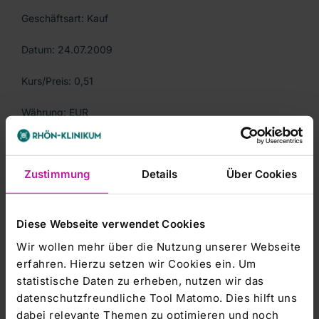
Geschäftsart: Kauf
Datum: 24.07.2009
Kurs/Preis: 0,51
Währung: EUR
Stückzahl: 4000
Zustimmung
Details
Über Cookies
Gesamtvolumen: 2040,00
Ort: Frankfurt
Diese Webseite verwendet Cookies
Wir wollen mehr über die Nutzung unserer Webseite
erfahren. Hierzu setzen wir Cookies ein. Um
Angaben zum veröffentlichungspflichtigen Unternehmen
statistische Daten zu erheben, nutzen wir das
datenschutzfreundliche Tool Matomo. Dies hilft uns
dabei relevante Themen zu optimieren und noch