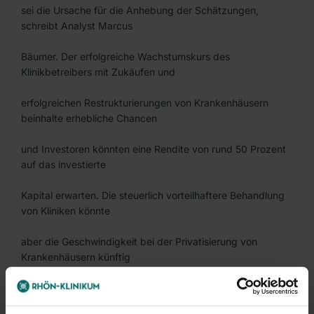
sei die Ursache für die Anhebung der Schätzungen,
schreibt Analyst Marcus
Bäumer. Der erfolgreiche Wachstumskurs des
Klinikbetreibers mit Zukäufen und
erfolgreichen Restrukturierungen von Krankenhäusern
beinhalte erhebliche Chancen
und Investoren könnten eine Rendite von rund 50 Prozent
auf das investierte
Kapital erwarten. Die steuerlich vorteilhaftere Behandlung
von Kliniken könnte
aber die Geschwindigkeit bei der Privatisierung von
Krankenhäusern künftig
bremsen, meint Bäumer.