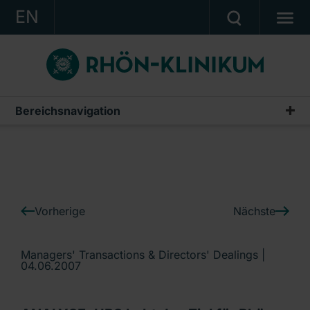
EN
KONZERN
KLINIKEN
KARRIERE
Bereichsnavigation
IR-News
INVESTOR RELATIONS
PRESSE
KONTAKT
Vorherige
Nächste
Ein Unternehmen der RHÖN-KLINIKUM AG
Managers' Transactions & Directors' Dealings |
04.06.2007