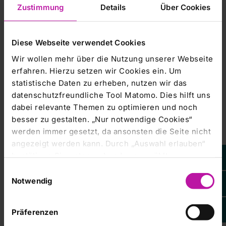
Zustimmung
Details
Über Cookies
Mit der Einstufung 'Buy 1' geht die UBS davon aus, dass
der Gesamtertrag der
Diese Webseite verwendet Cookies
Wir wollen mehr über die Nutzung unserer Webseite
Aktie (Kursgewinn plus Dividende) den Gesamtmarkt in
erfahren. Hierzu setzen wir Cookies ein. Um
den kommenden zwölf Monaten
statistische Daten zu erheben, nutzen wir das
um mindestens sechs Prozent schlägt. Die Ziffer 1
datenschutzfreundliche Tool Matomo. Dies hilft uns
bedeutet, dass die
dabei relevante Themen zu optimieren und noch
besser zu gestalten. „Nur notwendige Cookies“
Schwankungsbreite der Aktie vergleichsweise gering
werden immer gesetzt, da ansonsten die Seite nicht
eingeschätzt wird.
angezeigt werden kann. Durch „Auswahl erlauben“
bestätigen Sie entsprechend ausgewählte
Entsprechend ist die Prognose der Analysten mit
Kategorien von Cookies. Mit „Alle Cookies zulassen“
geringerer Unsicherheit
Einwilligungsauswahl
erlauben Sie alle eingesetzten Cookies. Sie können
Notwendig
später jederzeit in unserer
Cookie-Erklärung
Ihre
behaftet./fat/sc
Einstellungen anpassen. Weitere Informationen
Präferenzen
finden Sie auch in unserer
Datenschutzerklärung
.