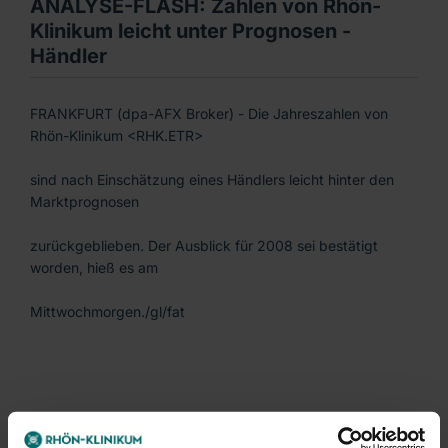
ANALYSE-FLASH: Zahlen von Rhön-
Klinikum leicht unter Prognosen -
Händler
FRANKFURT (dpa-AFX Broker) - Die Jahreszahlen von
Rhön-Klinikum <RHK.ETR>
sind nach Einschätzung eines Händlers leicht hinter den
Marktprognosen
zurückgeblieben. Der Ausblick für 2008 sei bestätigt
worden, hieß es am
Mittwochmorgen./gl/fat
-----------------------