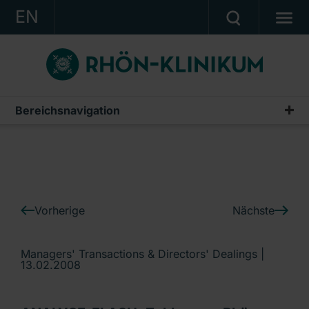
EN
KONZERN
KLINIKEN
KARRIERE
Bereichsnavigation
IR-News
INVESTOR RELATIONS
PRESSE
KONTAKT
Vorherige
Nächste
Ein Unternehmen der RHÖN-KLINIKUM AG
Managers' Transactions & Directors' Dealings |
13.02.2008