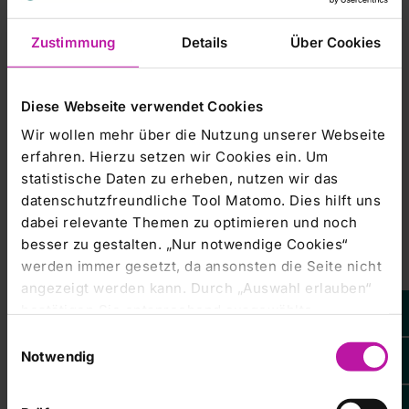
dpa-AFX Broker - die Trader News im dpa-AFX ProFeed
Zustimmung
Details
Über Cookies
-----------------------
Diese Webseite verwendet Cookies
Wir wollen mehr über die Nutzung unserer Webseite
erfahren. Hierzu setzen wir Cookies ein. Um
statistische Daten zu erheben, nutzen wir das
datenschutzfreundliche Tool Matomo. Dies hilft uns
dabei relevante Themen zu optimieren und noch
Leider steht
besser zu gestalten. „Nur notwendige Cookies“
Ihnen dieser
Inhalt von EQS
werden immer gesetzt, da ansonsten die Seite nicht
Group AG
aktuell nicht
angezeigt werden kann. Durch „Auswahl erlauben“
zur
Verfügung.
bestätigen Sie entsprechend ausgewählte
Um Ihnen das
Weitere Informationen: www.dpa-AFX.de
optimale
Kategorien von Cookies. Mit „Alle Cookies zulassen“
Einwilligungsauswahl
Nutzererlebnis
zu
erlauben Sie alle eingesetzten Cookies. Sie können
Notwendig
ermöglichen,
später jederzeit in unserer
Cookie-Erklärung
Ihre
bitten wir Sie
Ihre
Cookie-
Einstellungen anpassen. Weitere Informationen
Einstellungen