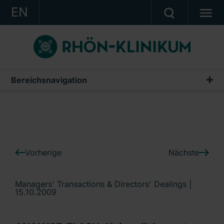
EN
KONZERN
KLINIKEN
KARRIERE
Bereichsnavigation
IR-News
INVESTOR RELATIONS
PRESSE
KONTAKT
Vorherige
Nächste
Ein Unternehmen der RHÖN-KLINIKUM AG
Managers' Transactions & Directors' Dealings |
15.10.2009