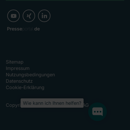
Presse
portal.
de
Sitemap
Impressum
Nutzungsbedingungen
Datenschutz
Cookie-Erklärung
Wie kann ich Ihnen helfen?
Copyright 2026, RHÖN-KLINIKUM AG