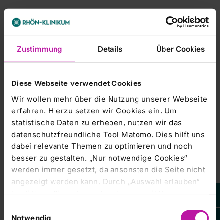
Zustimmung
Details
Über Cookies
-----------------------
dpa-AFX Broker - die Trader News im dpa-AFX ProFeed
Diese Webseite verwendet Cookies
-----------------------
Wir wollen mehr über die Nutzung unserer Webseite
erfahren. Hierzu setzen wir Cookies ein. Um
statistische Daten zu erheben, nutzen wir das
datenschutzfreundliche Tool Matomo. Dies hilft uns
dabei relevante Themen zu optimieren und noch
besser zu gestalten. „Nur notwendige Cookies“
werden immer gesetzt, da ansonsten die Seite nicht
Leider steht
angezeigt werden kann. Durch „Auswahl erlauben“
Ihnen dieser
Inhalt von EQS
bestätigen Sie entsprechend ausgewählte
Group AG
aktuell nicht
Kategorien von Cookies. Mit „Alle Cookies zulassen“
Einwilligungsauswahl
zur
erlauben Sie alle eingesetzten Cookies. Sie können
Verfügung.
Notwendig