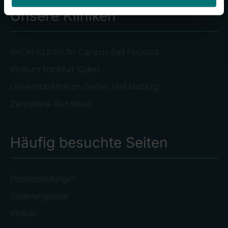
Unsere Kliniken
RHÖN-KLINIKUM Campus Bad Neustadt
Klinikum Frankfurt (Oder)
Universitätsklinikum Gießen und Marburg
Zentralklinik Bad Berka
Häufig besuchte Seiten
Pressemeldungen
Stellenangebote
Kliniken