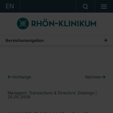
EN
KONZERN
KLINIKEN
KARRIERE
Bereichsnavigation
IR-News
INVESTOR RELATIONS
PRESSE
KONTAKT
Vorherige
Nächste
Ein Unternehmen der RHÖN-KLINIKUM AG
Managers' Transactions & Directors' Dealings |
25.05.2009