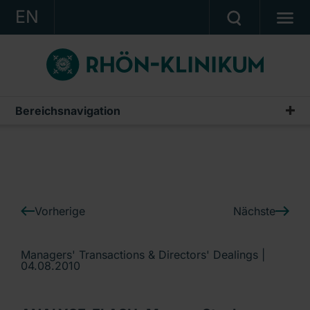
EN
KONZERN
KLINIKEN
KARRIERE
Bereichsnavigation
IR-News
INVESTOR RELATIONS
PRESSE
KONTAKT
Vorherige
Nächste
Ein Unternehmen der RHÖN-KLINIKUM AG
Managers' Transactions & Directors' Dealings |
04.08.2010