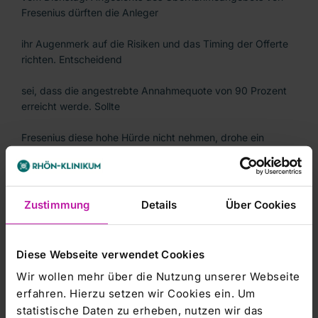
Fresenius dürften die Anleger
ihr Augenmerk auf die Risiken und das Timing der Offerte
richten. Entscheidend
sei, dass die angestrebte Annahmequote von 90 Prozent
erreicht werde. Sollte
Fresenius diese hohe Hürde nicht nehmen, drohe ein
Rückzug der Offerte. Daher
sei das Chance/Risiko-Profil für die Rhön-Aktionäre derzeit
Zustimmung
Details
Über Cookies
unattraktiv./gl/mis/rum
Diese Webseite verwendet Cookies
Wir wollen mehr über die Nutzung unserer Webseite
erfahren. Hierzu setzen wir Cookies ein. Um
statistische Daten zu erheben, nutzen wir das