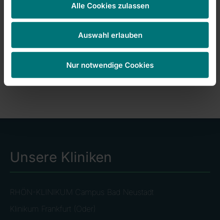
Alle Cookies zulassen
Ihre
Cookie-
Einstellungen
anzupassen.
Kursentwicklung
Marketing-
Auswahl erlauben
Cookies
akzeptieren
Nur notwendige Cookies
Unsere Kliniken
RHÖN-KLINIKUM Campus Bad Neustadt
Klinikum Frankfurt (Oder)