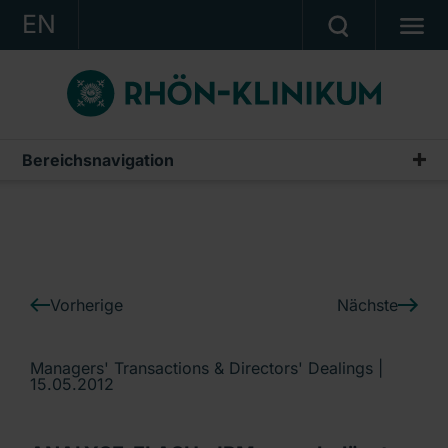
EN
KONZERN
KLINIKEN
KARRIERE
Bereichsnavigation
IR-News
INVESTOR RELATIONS
PRESSE
KONTAKT
Vorherige
Nächste
Ein Unternehmen der RHÖN-KLINIKUM AG
Managers' Transactions & Directors' Dealings |
15.05.2012