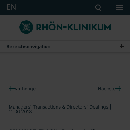
EN
KONZERN
KLINIKEN
KARRIERE
Bereichsnavigation
IR-News
INVESTOR RELATIONS
PRESSE
KONTAKT
Vorherige
Nächste
Ein Unternehmen der RHÖN-KLINIKUM AG
Managers' Transactions & Directors' Dealings |
11.06.2013