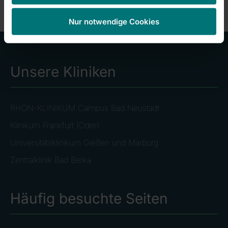
Nur notwendige Cookies
Unsere Kliniken
RHÖN-KLINIKUM Campus Bad Neustadt
Klinikum Frankfurt (Oder)
Universitätsklinikum Gießen und Marburg
Zentralklinik Bad Berka
Häufig besuchte Seiten