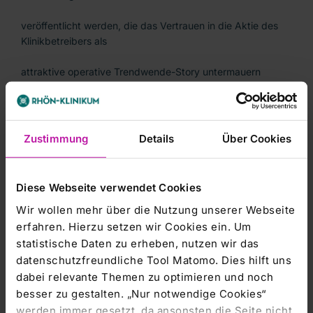
veröffentlicht werden, die das Vertrauen in die Aktie des
Klinikbetreibers als
attraktive operative Trendwende-Story untermauern
sollten./gl/la
Zustimmung
Details
Über Cookies
Diese Webseite verwendet Cookies
Wir wollen mehr über die Nutzung unserer Webseite
-----------------------
erfahren. Hierzu setzen wir Cookies ein. Um
dpa-AFX Broker - die Trader News von dpa-AFX
statistische Daten zu erheben, nutzen wir das
datenschutzfreundliche Tool Matomo. Dies hilft uns
-----------------------
dabei relevante Themen zu optimieren und noch
besser zu gestalten. „Nur notwendige Cookies“
werden immer gesetzt, da ansonsten die Seite nicht