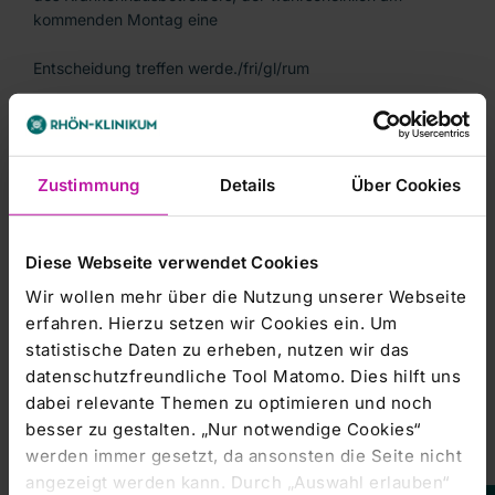
kommenden Montag eine
Entscheidung treffen werde./fri/gl/rum
Zustimmung
Details
Über Cookies
Diese Webseite verwendet Cookies
-----------------------
Wir wollen mehr über die Nutzung unserer Webseite
dpa-AFX Broker - die Trader News von dpa-AFX
erfahren. Hierzu setzen wir Cookies ein. Um
statistische Daten zu erheben, nutzen wir das
-----------------------
datenschutzfreundliche Tool Matomo. Dies hilft uns
dabei relevante Themen zu optimieren und noch
besser zu gestalten. „Nur notwendige Cookies“
werden immer gesetzt, da ansonsten die Seite nicht
angezeigt werden kann. Durch „Auswahl erlauben“