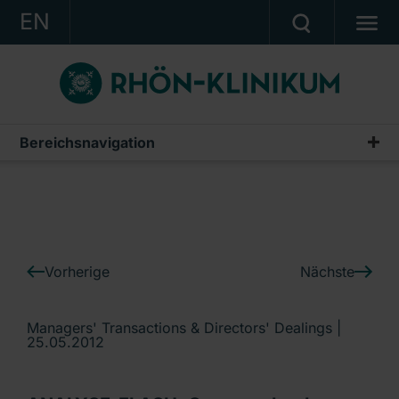
EN
KONZERN
KLINIKEN
KARRIERE
Bereichsnavigation
IR-News
INVESTOR RELATIONS
PRESSE
KONTAKT
Vorherige
Nächste
Ein Unternehmen der RHÖN-KLINIKUM AG
Managers' Transactions & Directors' Dealings |
25.05.2012