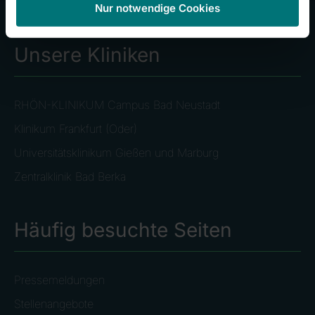
Nur notwendige Cookies
Unsere Kliniken
RHÖN-KLINIKUM Campus Bad Neustadt
Klinikum Frankfurt (Oder)
Universitätsklinikum Gießen und Marburg
Zentralklinik Bad Berka
Häufig besuchte Seiten
Pressemeldungen
Stellenangebote