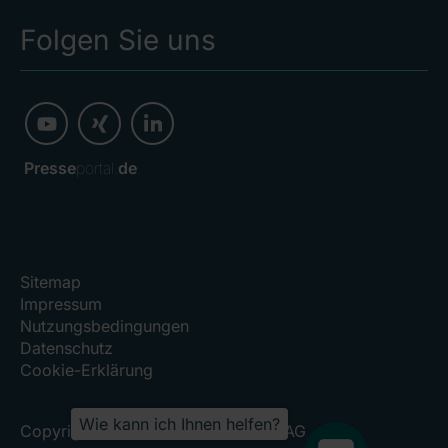
Folgen Sie uns
Presse
portal.
de
Sitemap
Impressum
Nutzungsbedingungen
Datenschutz
Cookie-Erklärung
Wie kann ich Ihnen helfen?
Copyright 2026, RHÖN-KLINIKUM AG