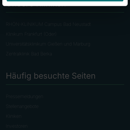
Unsere Kliniken
RHÖN-KLINIKUM Campus Bad Neustadt
Klinikum Frankfurt (Oder)
Universitätsklinikum Gießen und Marburg
Zentralklinik Bad Berka
Häufig besuchte Seiten
Pressemeldungen
Stellenangebote
Kliniken
Investoren