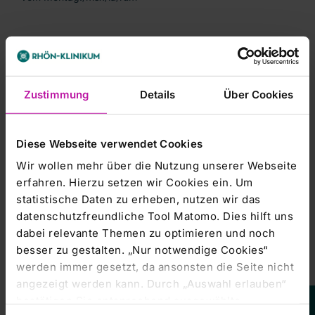
Zustimmung
Details
Über Cookies
-----------------------
Diese Webseite verwendet Cookies
dpa-AFX Broker - die Trader News von dpa-AFX
Wir wollen mehr über die Nutzung unserer Webseite
erfahren. Hierzu setzen wir Cookies ein. Um
-----------------------
statistische Daten zu erheben, nutzen wir das
datenschutzfreundliche Tool Matomo. Dies hilft uns
dabei relevante Themen zu optimieren und noch
besser zu gestalten. „Nur notwendige Cookies“
werden immer gesetzt, da ansonsten die Seite nicht
angezeigt werden kann. Durch „Auswahl erlauben“
bestätigen Sie entsprechend ausgewählte
Leider steht
Ihnen dieser