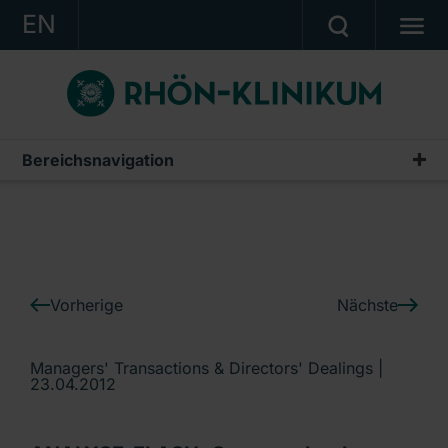
EN
KONZERN
KLINIKEN
KARRIERE
Bereichsnavigation
IR-News
INVESTOR RELATIONS
PRESSE
KONTAKT
Vorherige
Nächste
Ein Unternehmen der RHÖN-KLINIKUM AG
Managers' Transactions & Directors' Dealings |
23.04.2012