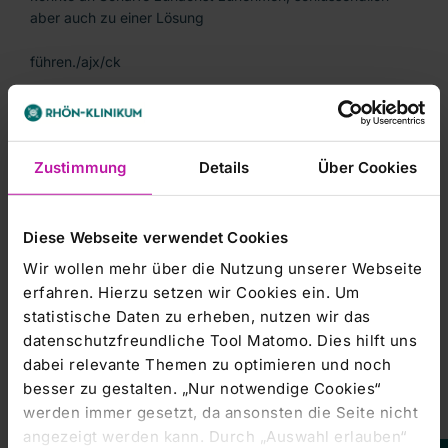
aber auch zu einer Lösung
führen./ajx/ck
Zustimmung
Details
Über Cookies
Diese Webseite verwendet Cookies
-----------------------
Wir wollen mehr über die Nutzung unserer Webseite
dpa-AFX Broker - die Trader News von dpa-AFX
erfahren. Hierzu setzen wir Cookies ein. Um
statistische Daten zu erheben, nutzen wir das
-----------------------
datenschutzfreundliche Tool Matomo. Dies hilft uns
dabei relevante Themen zu optimieren und noch
besser zu gestalten. „Nur notwendige Cookies“
werden immer gesetzt, da ansonsten die Seite nicht
angezeigt werden kann. Durch „Auswahl erlauben“