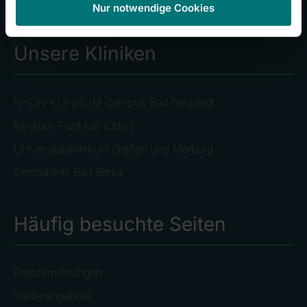
Nur notwendige Cookies
Unsere Kliniken
RHÖN-KLINIKUM Campus Bad Neustadt
Klinikum Frankfurt (Oder)
Universitätsklinikum Gießen und Marburg
Zentralklinik Bad Berka
Häufig besuchte Seiten
Pressemeldungen
Stellenangebote