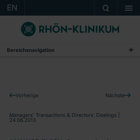
EN
KONZERN
KLINIKEN
KARRIERE
Bereichsnavigation
IR-News
INVESTOR RELATIONS
PRESSE
KONTAKT
Vorherige
Nächste
Ein Unternehmen der RHÖN-KLINIKUM AG
Managers' Transactions & Directors' Dealings |
24.06.2013