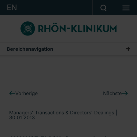
EN
KONZERN
KLINIKEN
KARRIERE
Bereichsnavigation
IR-News
INVESTOR RELATIONS
PRESSE
KONTAKT
Vorherige
Nächste
Ein Unternehmen der RHÖN-KLINIKUM AG
Managers' Transactions & Directors' Dealings |
30.01.2013