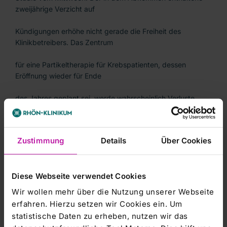
zweijährige Verzicht auf
Kündigungen erhöhe nicht gerade die Freiheit des
Klinikbetreibers. Das Zentrum
für eine Partikeltherapie für Krebspatienten, dessen
Eröffnung wieder für Ende
des Jahres geplant sei, werde wahrscheinlich Verluste
machen. Der Experte hofft
daher, dass die Regierung mit Subventionen
Zustimmung
Details
Über Cookies
einspringe./fri/ck/rum
Diese Webseite verwendet Cookies
Wir wollen mehr über die Nutzung unserer Webseite
erfahren. Hierzu setzen wir Cookies ein. Um
statistische Daten zu erheben, nutzen wir das