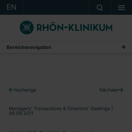
EN
KONZERN
KLINIKEN
KARRIERE
Bereichsnavigation
IR-News
INVESTOR RELATIONS
PRESSE
KONTAKT
Vorherige
Nächste
Ein Unternehmen der RHÖN-KLINIKUM AG
Managers' Transactions & Directors' Dealings |
06.09.2011