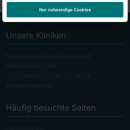
Nur notwendige Cookies
Unsere Kliniken
RHÖN-KLINIKUM Campus Bad Neustadt
Klinikum Frankfurt (Oder)
Universitätsklinikum Gießen und Marburg
Zentralklinik Bad Berka
Häufig besuchte Seiten
Pressemeldungen