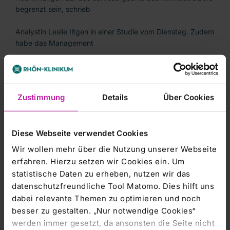
begrenzt sein, schrieb
Analystin Leslie Iltgen in einer Studie vom Dienstag. Zudem
habe das Management
gerade erst seinen Ausblick für das Gesamtjahr 2011
bekräftigt./web/edh/rum
Zustimmung
Details
Über Cookies
Diese Webseite verwendet Cookies
-----------------------
Wir wollen mehr über die Nutzung unserer Webseite
erfahren. Hierzu setzen wir Cookies ein. Um
dpa-AFX Broker - die Trader News von dpa-AFX
statistische Daten zu erheben, nutzen wir das
datenschutzfreundliche Tool Matomo. Dies hilft uns
-----------------------
dabei relevante Themen zu optimieren und noch
besser zu gestalten. „Nur notwendige Cookies“
werden immer gesetzt, da ansonsten die Seite nicht