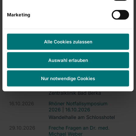
Kultur: Haus Dacheröden
Erfurt
Marketing
16.09.2026
3. Qualitätszirkel Kardiologie
2026
Dorint Am Goethepark
Weimar
Alle Cookies zulassen
24.09.2026
Freche Fragen an Prof. Dr.
med. Sabine Bleiziffer
Auswahl erlauben
Kultur: Haus Dacheröden
Erfurt
Nur notwendige Cookies
07.10.2026
Rezertifizierungskurs:
Wundexperte ICW®
Zentralklinik Bad Berka
16.10.2026
Rhöner Notfallsymposium
2026 | 16.10.2026
Wandelhalle am Schlosshotel
29.10.2026
Freche Fragen an Dr. med.
Michael Weber