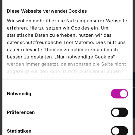
Diese Webseite verwendet Cookies
Wir wollen mehr über die Nutzung unserer Webseite
erfahren. Hierzu setzen wir Cookies ein. Um
statistische Daten zu erheben, nutzen wir das
Alle Neuigkeiten
datenschutzfreundliche Tool Matomo. Dies hilft uns
dabei relevante Themen zu optimieren und noch
besser zu gestalten. „Nur notwendige Cookies“
werden immer gesetzt, da ansonsten die Seite nicht
angezeigt werden kann. Durch „Auswahl erlauben“
Veranstaltungen
bestätigen Sie entsprechend ausgewählte
Kategorien von Cookies. Mit „Alle Cookies zulassen“
Einwilligungsauswahl
erlauben Sie alle eingesetzten Cookies. Sie können
01.08.2026 bis
Janosch-Ausstellung am
Notwendig
17.09.2026
Campus
später jederzeit in unserer
Cookie-Erklärung
Ihre
RHÖN-KLINIKUM Campus
Einstellungen anpassen. Weitere Informationen
Präferenzen
Bad Neustadt
finden Sie auch in unserer
Datenschutzerklärung
.
27.08.2026
Freche Fragen an PD Dr.
med. Albrecht Kunze
Statistiken