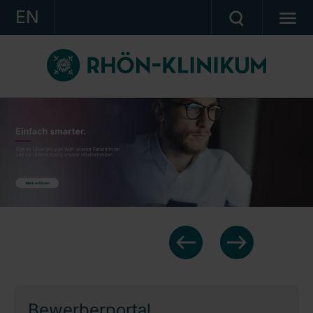
EN
KONZERN
KLINIKEN
KARRIERE
INVESTOR RELATIONS
PRESSE
KONTAKT
Ein Unternehmen der RHÖN-KLINIKUM AG
Bewerberportal