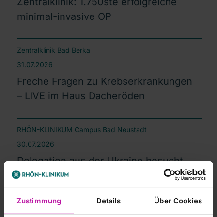
Zentralklinik: 1.750ste erfolgreiche
minimal-invasive OP
Zentralklinik Bad Berka
31.07.2026
Freche Fragen zu Krebserkrankungen
– LIVE im Haus Dacheröden
RHÖN-KLINIKUM Campus Bad Neustadt
30.07.2026
Delegation aus der Ukraine besucht
RHÖN-KLINIKUM Campus Bad
Neustadt – Fokus auf Telemedizin
Zustimmung
Details
Über Cookies