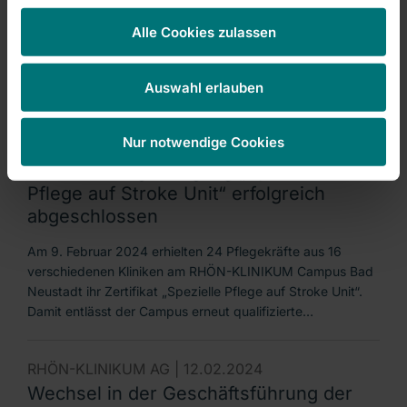
Etwa jeder Hundertste leidet an Epilepsie. Trotz dieser
Alle Cookies zulassen
Häufigkeit ist das Wissen über die Erkrankung bei vielen
begrenzt. Daher ist die intensive Aufklärung das A und O.
Auswahl erlauben
RHÖN-KLINIKUM Campus Bad Neustadt |
Nur notwendige Cookies
13.02.2024
Qualifizierungslehrgang „Spezielle
Pflege auf Stroke Unit“ erfolgreich
abgeschlossen
Am 9. Februar 2024 erhielten 24 Pflegekräfte aus 16
verschiedenen Kliniken am RHÖN-KLINIKUM Campus Bad
Neustadt ihr Zertifikat „Spezielle Pflege auf Stroke Unit“.
Damit entlässt der Campus erneut qualifizierte…
RHÖN-KLINIKUM AG |
12.02.2024
Wechsel in der Geschäftsführung der