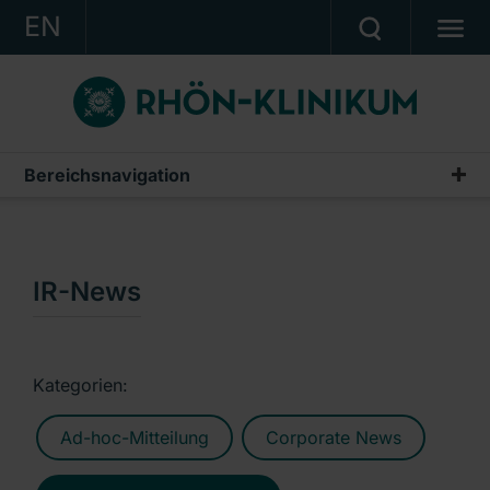
EN
KONZERN
KLINIKEN
KARRIERE
Bereichsnavigation
Publikationen & Präsentationen
INVESTOR RELATIONS
Geschäftsberichte
PRESSE
Zwischenberichte & Quartalsmitteilungen
IR-News
KONTAKT
Finanzberichte AG
Ein Unternehmen der RHÖN-KLINIKUM AG
IR-News
Kategorien:
Präsentationen & Conference Calls
Ad-hoc-Mitteilung
Corporate News