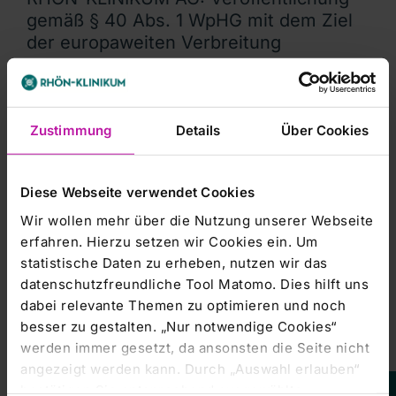
gemäß § 40 Abs. 1 WpHG mit dem Ziel
der europaweiten Verbreitung
RHÖN-KLINIKUM AktiengesellschaftRHÖN-KLINIKUM AG:
Veröffentlichung gemäß § 40 Abs. 1 WpHG mit dem Ziel
Zustimmung
Details
Über Cookies
Stimmrechtsmitteilung |
04.06.2024
RHÖN-KLINIKUM AG: Veröffentlichung
Diese Webseite verwendet Cookies
gemäß § 40 Abs. 1 WpHG mit dem Ziel
Wir wollen mehr über die Nutzung unserer Webseite
der europaweiten Verbreitung
erfahren. Hierzu setzen wir Cookies ein. Um
statistische Daten zu erheben, nutzen wir das
RHÖN-KLINIKUM AktiengesellschaftRHÖN-KLINIKUM AG:
datenschutzfreundliche Tool Matomo. Dies hilft uns
Veröffentlichung gemäß § 40 Abs. 1 WpHG mit dem Ziel
dabei relevante Themen zu optimieren und noch
besser zu gestalten. „Nur notwendige Cookies“
werden immer gesetzt, da ansonsten die Seite nicht
Stimmrechtsmitteilung |
26.01.2024
angezeigt werden kann. Durch „Auswahl erlauben“
RHÖN-KLINIKUM AG: Veröffentlichung
bestätigen Sie entsprechend ausgewählte