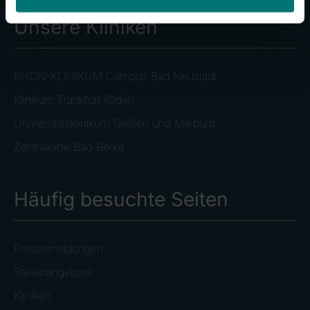
Unsere Kliniken
RHÖN-KLINIKUM Campus Bad Neustadt
Klinikum Frankfurt (Oder)
Universitätsklinikum Gießen und Marburg
Zentralklinik Bad Berka
Häufig besuchte Seiten
Pressemeldungen
Stellenangebote
Kliniken