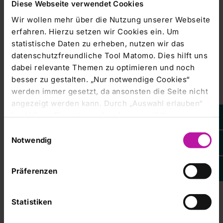
Diese Webseite verwendet Cookies
RHÖN-KLINIKUM Aktiengesellschaft / Schlagwort(e):
Wir wollen mehr über die Nutzung unserer Webseite
Halbjahresergebnis/Sonstiges RHÖN-KLINIKUM AG
schließt mit solidem Ergebnis erstes Halbjahr 2025 ab
erfahren. Hierzu setzen wir Cookies ein. Um
07.08.2025 / 08:59 CET/CEST Für den Inhalt der…
statistische Daten zu erheben, nutzen wir das
datenschutzfreundliche Tool Matomo. Dies hilft uns
dabei relevante Themen zu optimieren und noch
Corporate News |
08.05.2025
besser zu gestalten. „Nur notwendige Cookies“
RHÖN-KLINIKUM AG im ersten Quartal
werden immer gesetzt, da ansonsten die Seite nicht
2025 auf stabilem Kurs – Ausblick
angezeigt werden kann. Durch „Auswahl erlauben“
bestätigt
bestätigen Sie entsprechend ausgewählte
Kategorien von Cookies. Mit „Alle Cookies zulassen“
Einwilligungsauswahl
EQS-News: RHÖN-KLINIKUM Aktiengesellschaft /
erlauben Sie alle eingesetzten Cookies. Sie können
Notwendig
Schlagwort(e): Quartalsergebnis/QuartalsergebnisRHÖN-
später jederzeit in unserer
Cookie-Erklärung
Ihre
KLINIKUM
Einstellungen anpassen. Weitere Informationen
Präferenzen
finden Sie auch in unserer
Datenschutzerklärung
.
Corporate News |
27.03.2025
RHÖN-KLINIKUM AG schließt
Statistiken
Geschäftsjahr erneut erfolgreich ab –
Veränderungen im Vorstand / CEO Prof.