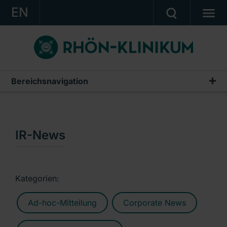
EN
KONZERN
KLINIKEN
KARRIERE
Bereichsnavigation
Publikationen & Präsentationen
INVESTOR RELATIONS
Geschäftsberichte
PRESSE
Zwischenberichte & Quartalsmitteilungen
IR-News
KONTAKT
Finanzberichte AG
Ein Unternehmen der RHÖN-KLINIKUM AG
IR-News
Kategorien:
Präsentationen & Conference Calls
Ad-hoc-Mitteilung
Corporate News